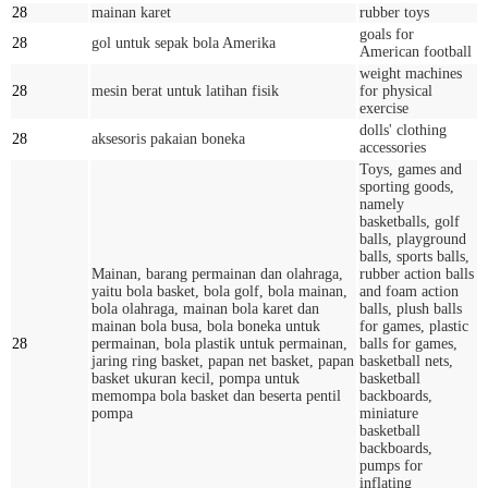
28
mainan karet
rubber toys
goals for
28
gol untuk sepak bola Amerika
American football
weight machines
28
mesin berat untuk latihan fisik
for physical
exercise
dolls' clothing
28
aksesoris pakaian boneka
accessories
Toys, games and
sporting goods,
namely
basketballs, golf
balls, playground
balls, sports balls,
Mainan, barang permainan dan olahraga,
rubber action balls
yaitu bola basket, bola golf, bola mainan,
and foam action
bola olahraga, mainan bola karet dan
balls, plush balls
mainan bola busa, bola boneka untuk
for games, plastic
28
permainan, bola plastik untuk permainan,
balls for games,
jaring ring basket, papan net basket, papan
basketball nets,
basket ukuran kecil, pompa untuk
basketball
memompa bola basket dan beserta pentil
backboards,
pompa
miniature
basketball
backboards,
pumps for
inflating