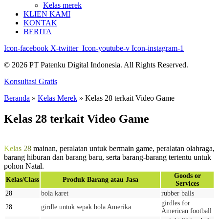
Kelas merek
KLIEN KAMI
KONTAK
BERITA
Icon-facebook
X-twitter
Icon-youtube-v
Icon-instagram-1
© 2026 PT Patenku Digital Indonesia. All Rights Reserved.
Konsultasi Gratis
Beranda
»
Kelas Merek
»
Kelas 28 terkait Video Game
Kelas 28 terkait Video Game
Kelas 28
mainan, peralatan untuk bermain game, peralatan olahraga,
barang hiburan dan barang baru, serta barang-barang tertentu untuk
pohon Natal.
Goods or
Kelas/Class
Produk Barang atau Jasa
Services
28
bola karet
rubber balls
girdles for
28
girdle untuk sepak bola Amerika
American football