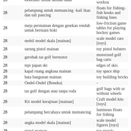
workou
floats for fishing-
pelampung untuk memancing -kail ikan
28
fish hooks and
dan tali pancing
fishing lines
low-friction game
meja permainan dengan gesekan rendah
28
tables for playing
untuk bermain hoki
hockey games
scale model cars
28
mobil model skala [mainan]
[toys]
28
sarung pistol mainan
toy pistol holsters
motorized golf
28
gerobak tas golf bermotor
bag carts
28
tepi papan ski
edges of skis
28
kapal ruang angkasa mainan
toy space ship
28
bata bangunan mainan
toy building bricks
28
Ondel-Ondel (Boneka)
-
golf bags with or
28
tas golf dengan atau tanpa roda
without wheels
Craft model kits
28
Kit model kerajinan [mainan]
[toys]
luminous floats
28
pelampung bercahaya untuk memancing
for fishing
scale model
28
angka model skala [mainan]
figures [toys]
28
pistol mainan
toy pistols