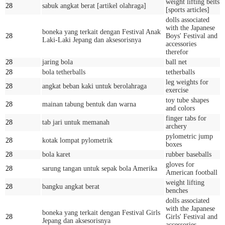
weight lifting belts
28
sabuk angkat berat [artikel olahraga]
[sports articles]
dolls associated
with the Japanese
boneka yang terkait dengan Festival Anak
28
Boys' Festival and
Laki-Laki Jepang dan aksesorisnya
accessories
therefor
28
jaring bola
ball net
28
bola tetherballs
tetherballs
leg weights for
28
angkat beban kaki untuk berolahraga
exercise
toy tube shapes
28
mainan tabung bentuk dan warna
and colors
finger tabs for
28
tab jari untuk memanah
archery
pylometric jump
28
kotak lompat pylometrik
boxes
28
bola karet
rubber baseballs
gloves for
28
sarung tangan untuk sepak bola Amerika
American football
weight lifting
28
bangku angkat berat
benches
dolls associated
with the Japanese
boneka yang terkait dengan Festival Girls
28
Girls' Festival and
Jepang dan aksesorisnya
accessories