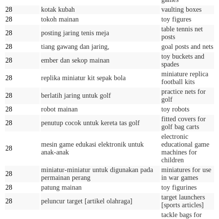
28
kotak kubah
vaulting boxes
28
tokoh mainan
toy figures
table tennis net
28
posting jaring tenis meja
posts
28
tiang gawang dan jaring,
goal posts and nets
toy buckets and
28
ember dan sekop mainan
spades
miniature replica
28
replika miniatur kit sepak bola
football kits
practice nets for
28
berlatih jaring untuk golf
golf
28
robot mainan
toy robots
fitted covers for
28
penutup cocok untuk kereta tas golf
golf bag carts
electronic
mesin game edukasi elektronik untuk
educational game
28
anak-anak
machines for
children
miniatur-miniatur untuk digunakan pada
miniatures for use
28
permainan perang
in war games
28
patung mainan
toy figurines
target launchers
28
peluncur target [artikel olahraga]
[sports articles]
tackle bags for