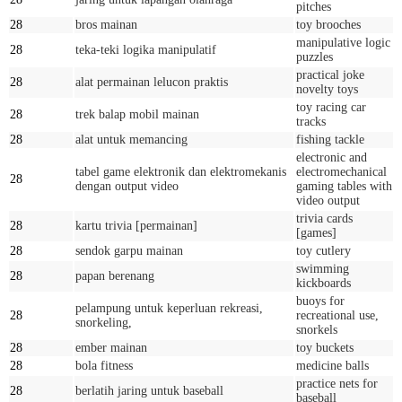
pitches
28
bros mainan
toy brooches
manipulative logic
28
teka-teki logika manipulatif
puzzles
practical joke
28
alat permainan lelucon praktis
novelty toys
toy racing car
28
trek balap mobil mainan
tracks
28
alat untuk memancing
fishing tackle
electronic and
tabel game elektronik dan elektromekanis
electromechanical
28
dengan output video
gaming tables with
video output
trivia cards
28
kartu trivia [permainan]
[games]
28
sendok garpu mainan
toy cutlery
swimming
28
papan berenang
kickboards
buoys for
pelampung untuk keperluan rekreasi,
28
recreational use,
snorkeling,
snorkels
28
ember mainan
toy buckets
28
bola fitness
medicine balls
practice nets for
28
berlatih jaring untuk baseball
baseball