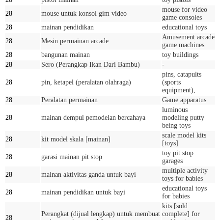
mouse for video
28
mouse untuk konsol gim video
game consoles
28
mainan pendidikan
educational toys
Amusement arcade
28
Mesin permainan arcade
game machines
28
bangunan mainan
toy buildings
28
Sero (Perangkap Ikan Dari Bambu)
-
pins, catapults
28
pin, ketapel (peralatan olahraga)
(sports
equipment),
28
Peralatan permainan
Game apparatus
luminous
28
mainan dempul pemodelan bercahaya
modeling putty
being toys
scale model kits
28
kit model skala [mainan]
[toys]
toy pit stop
28
garasi mainan pit stop
garages
multiple activity
28
mainan aktivitas ganda untuk bayi
toys for babies
educational toys
28
mainan pendidikan untuk bayi
for babies
kits [sold
Perangkat (dijual lengkap) untuk membuat
complete] for
28