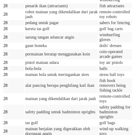
28
penarik ikan (attractants)
fish attractants
robot mainan yang dikendalikan dari jarak
remote-controlled
28
jauh
toy robots
28
pedang untuk pagar
sabers for fencing
28
kereta tas golf
golf bag carts
windsurfing
28
sarung tangan selancar angin
gloves
28
gaun boneka
dolls' dresses
coin-operated
28
permainan beratap menggunakan koin
arcade games
28
pistol mainan udara
toy air pistols
28
bola-bola
balls
28
mainan bola untuk meringankan stres
stress ball toys
fish hook
28
alat pancing berupa penghilang kail ikan
removers being
fishing tackle
remote-controlled
28
mainan yang dikendalikan dari jarak jauh
toys
safety padding for
28
safety padding untuk badminton uprights
badminton
uprights
28
tas golf
golf bags
mainan berjalan yang digerakkan oleh
wind-up walking
28
dorongan angin
toys