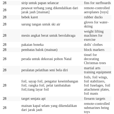
28
sirip untuk papan selancar
fins for surfboards
pesawat terbang yang dikendalikan dari
remote-controlled
28
jarak jauh [mainan]
aeroplanes [toys]
28
bebek karet
rubber ducks
gloves for water-
28
sarung tangan untuk ski air
skiing
weight lifting
28
mesin angkat berat untuk berolahraga
machines for
exercise
28
pakaian boneka
dolls' clothes
28
pembatas balok (mainan)
block markers
tinsel for
28
perada untuk dekorasi pohon Natal
decorating
Christmas trees
martial arts
28
peralatan pelatihan seni bela diri
training equipment
foils, foil wings,
foil, sayap foil, pengatur keseimbangan
foil stabilizers,
28
foil, rangka foil, pelat tambatahan
foil fuselages, foil
foil,tiang layar foil
attachment plates,
foil masts
28
target senjata api
firearm targets
remote-controlled
mainan kapal selam yang dikendalikan
28
submarines being
dari jarak jauh
toys