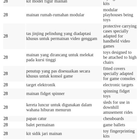
28
kit model figur mainan
kits
modular
28
mainan rumah-rumahan modular
playhouses being
toys
protective carrying
cases specially
tas jinjing pelindung yang diadaptasi
28
adapted for
khusus untuk permainan video genggam
handheld video
games
toys designed to
mainan yang dirancang untuk melekat
28
be attached to high
pada kursi tinggi
chairs
fitted covers
penutup yang pas disesuaikan secara
28
specially adapted
khusus untuk konsol game
for game consoles
28
target elektronik
electronic targets
spinning fidget
28
mainan fidget spinner
toys
sleds for use in
kereta luncur untuk digunakan dalam
28
downhill
wahana hiburan menurun
amusement rides
28
papan catur
chessboards
28
balet permainan
game ballets
toy fingerprinting
28
kit sidik jari mainan
kits