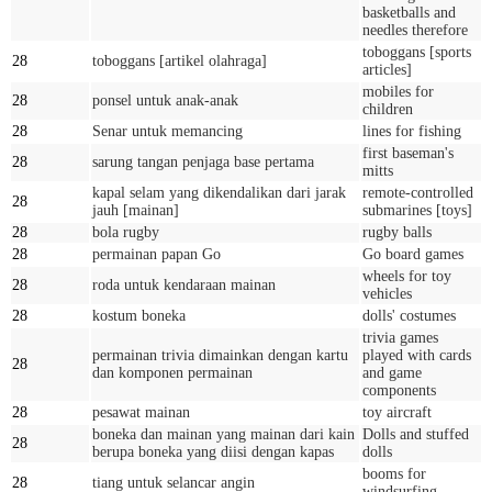
basketballs and
needles therefore
toboggans [sports
28
toboggans [artikel olahraga]
articles]
mobiles for
28
ponsel untuk anak-anak
children
28
Senar untuk memancing
lines for fishing
first baseman's
28
sarung tangan penjaga base pertama
mitts
kapal selam yang dikendalikan dari jarak
remote-controlled
28
jauh [mainan]
submarines [toys]
28
bola rugby
rugby balls
28
permainan papan Go
Go board games
wheels for toy
28
roda untuk kendaraan mainan
vehicles
28
kostum boneka
dolls' costumes
trivia games
permainan trivia dimainkan dengan kartu
played with cards
28
dan komponen permainan
and game
components
28
pesawat mainan
toy aircraft
boneka dan mainan yang mainan dari kain
Dolls and stuffed
28
berupa boneka yang diisi dengan kapas
dolls
booms for
28
tiang untuk selancar angin
windsurfing