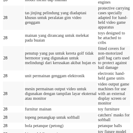
engines
protective carrying
tas jinjing pelindung yang diadaptasi
cases specially
28
khusus untuk peralatan gim video
adapted for hand-
genggam
held video game
apparatus
toys designed to
mainan yang dirancang untuk melekat
28
be attached to
pada buaian
cribs
fitted covers for
penutup yang pas untuk kereta golf tidak
non-motorized
28
bermotor yang digunakan untuk
golf bag carts used
melindungi dari kerusakan akibat hujan es
to protect against
hail damage
electronic hand-
28
unit permainan genggam elektronik
held game units
video output game
mesin permainan output video untuk
machines for use
28
digunakan dengan tampilan layar eksternal
with an external
atau monitor
display screen or
monitor
28
furnitur mainan
toy furniture
catchers' masks for
28
topeng penangkap untuk softball
softball
28
bola petanque (petong)
petanque balls
toy figure model