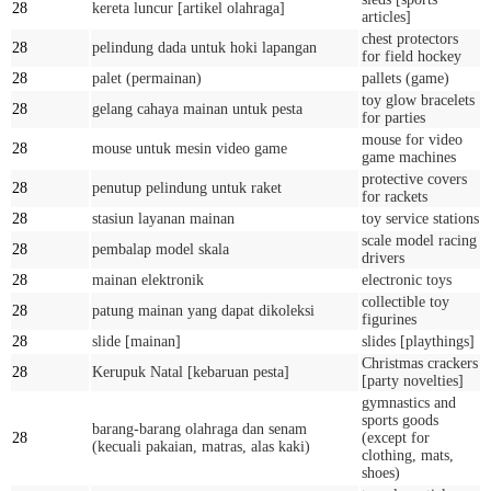
28
kereta luncur [artikel olahraga]
articles]
chest protectors
28
pelindung dada untuk hoki lapangan
for field hockey
28
palet (permainan)
pallets (game)
toy glow bracelets
28
gelang cahaya mainan untuk pesta
for parties
mouse for video
28
mouse untuk mesin video game
game machines
protective covers
28
penutup pelindung untuk raket
for rackets
28
stasiun layanan mainan
toy service stations
scale model racing
28
pembalap model skala
drivers
28
mainan elektronik
electronic toys
collectible toy
28
patung mainan yang dapat dikoleksi
figurines
28
slide [mainan]
slides [playthings]
Christmas crackers
28
Kerupuk Natal [kebaruan pesta]
[party novelties]
gymnastics and
sports goods
barang-barang olahraga dan senam
28
(except for
(kecuali pakaian, matras, alas kaki)
clothing, mats,
shoes)