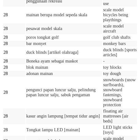
penggunaan rekreasi
use
scale model
28
mainan berupa model sepeda skala
bicycles being
playthings
scale model
28
pesawat model skala
aircraft
28
poros tongkat golf
golf club shafts
28
bar monyet
monkey bars
duck blinds [sports
28
duck blinds [artikel olahraga]
articles]
28
Boneka ayam sebagai maskot
-
28
blok mainan
toy blocks
28
adonan mainan
toy dough
snowboards (snow
surfboards),
pengunci papan luncur salju, pelindung
snowboard
28
papan luncur salju, sabuk pengaman
fastenings,
snowboard
protection
floating air
28
kasur angin lampung [tempat tidur angin]
mattresses [air
beds]
LED light sticks
28
Tongkat lampu LED [mainan]
[toys]
scale model