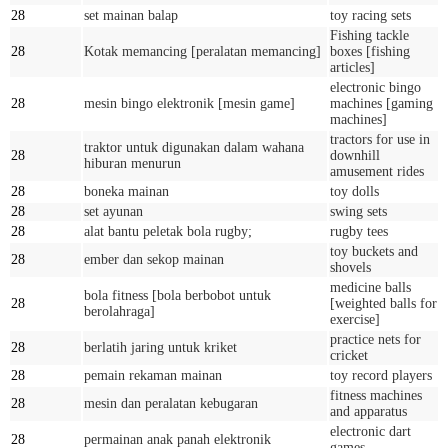
28
set mainan balap
toy racing sets
Fishing tackle
28
Kotak memancing [peralatan memancing]
boxes [fishing
articles]
electronic bingo
28
mesin bingo elektronik [mesin game]
machines [gaming
machines]
tractors for use in
traktor untuk digunakan dalam wahana
28
downhill
hiburan menurun
amusement rides
28
boneka mainan
toy dolls
28
set ayunan
swing sets
28
alat bantu peletak bola rugby;
rugby tees
toy buckets and
28
ember dan sekop mainan
shovels
medicine balls
bola fitness [bola berbobot untuk
28
[weighted balls for
berolahraga]
exercise]
practice nets for
28
berlatih jaring untuk kriket
cricket
28
pemain rekaman mainan
toy record players
fitness machines
28
mesin dan peralatan kebugaran
and apparatus
electronic dart
28
permainan anak panah elektronik
games