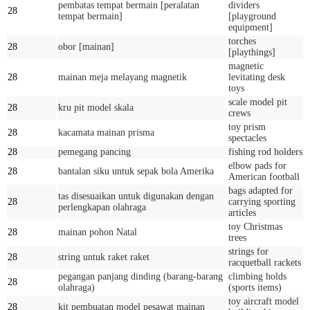
pembatas tempat bermain [peralatan
dividers
28
tempat bermain]
[playground
equipment]
torches
28
obor [mainan]
[playthings]
magnetic
28
mainan meja melayang magnetik
levitating desk
toys
scale model pit
28
kru pit model skala
crews
toy prism
28
kacamata mainan prisma
spectacles
28
pemegang pancing
fishing rod holders
elbow pads for
28
bantalan siku untuk sepak bola Amerika
American football
bags adapted for
tas disesuaikan untuk digunakan dengan
28
carrying sporting
perlengkapan olahraga
articles
toy Christmas
28
mainan pohon Natal
trees
strings for
28
string untuk raket raket
racquetball rackets
pegangan panjang dinding (barang-barang
climbing holds
28
olahraga)
(sports items)
toy aircraft model
28
kit pembuatan model pesawat mainan