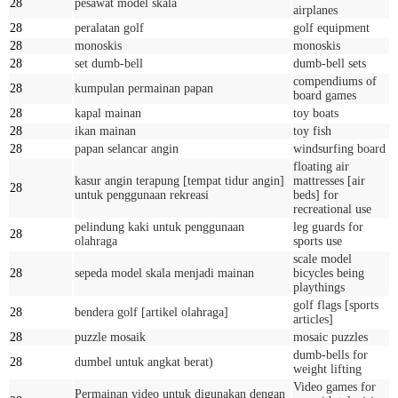
28
pesawat model skala
airplanes
28
peralatan golf
golf equipment
28
monoskis
monoskis
28
set dumb-bell
dumb-bell sets
compendiums of
28
kumpulan permainan papan
board games
28
kapal mainan
toy boats
28
ikan mainan
toy fish
28
papan selancar angin
windsurfing board
floating air
kasur angin terapung [tempat tidur angin]
mattresses [air
28
untuk penggunaan rekreasi
beds] for
recreational use
pelindung kaki untuk penggunaan
leg guards for
28
olahraga
sports use
scale model
28
sepeda model skala menjadi mainan
bicycles being
playthings
golf flags [sports
28
bendera golf [artikel olahraga]
articles]
28
puzzle mosaik
mosaic puzzles
dumb-bells for
28
dumbel untuk angkat berat)
weight lifting
Video games for
Permainan video untuk digunakan dengan