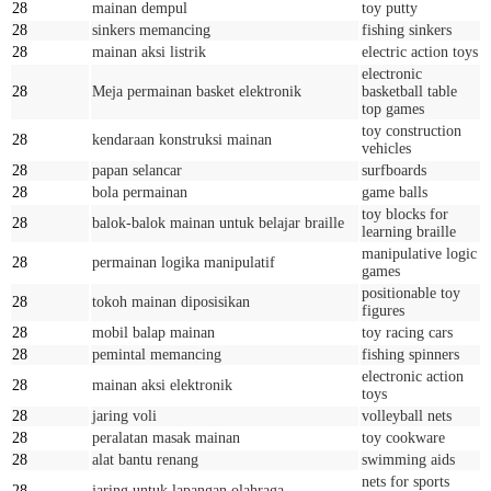
28
mainan dempul
toy putty
28
sinkers memancing
fishing sinkers
28
mainan aksi listrik
electric action toys
electronic
28
Meja permainan basket elektronik
basketball table
top games
toy construction
28
kendaraan konstruksi mainan
vehicles
28
papan selancar
surfboards
28
bola permainan
game balls
toy blocks for
28
balok-balok mainan untuk belajar braille
learning braille
manipulative logic
28
permainan logika manipulatif
games
positionable toy
28
tokoh mainan diposisikan
figures
28
mobil balap mainan
toy racing cars
28
pemintal memancing
fishing spinners
electronic action
28
mainan aksi elektronik
toys
28
jaring voli
volleyball nets
28
peralatan masak mainan
toy cookware
28
alat bantu renang
swimming aids
nets for sports
28
jaring untuk lapangan olahraga