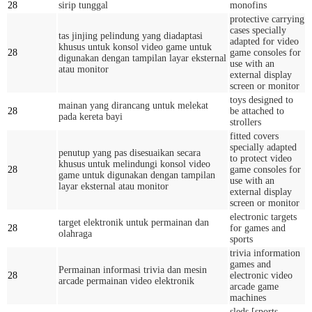
28
sirip tunggal
monofins
protective carrying
cases specially
tas jinjing pelindung yang diadaptasi
adapted for video
khusus untuk konsol video game untuk
28
game consoles for
digunakan dengan tampilan layar eksternal
use with an
atau monitor
external display
screen or monitor
toys designed to
mainan yang dirancang untuk melekat
28
be attached to
pada kereta bayi
strollers
fitted covers
specially adapted
penutup yang pas disesuaikan secara
to protect video
khusus untuk melindungi konsol video
28
game consoles for
game untuk digunakan dengan tampilan
use with an
layar eksternal atau monitor
external display
screen or monitor
electronic targets
target elektronik untuk permainan dan
28
for games and
olahraga
sports
trivia information
games and
Permainan informasi trivia dan mesin
28
electronic video
arcade permainan video elektronik
arcade game
machines
sleds [sports