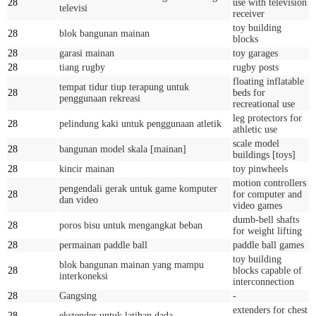
28
use with television
televisi
receiver
toy building
28
blok bangunan mainan
blocks
28
garasi mainan
toy garages
28
tiang rugby
rugby posts
floating inflatable
tempat tidur tiup terapung untuk
28
beds for
penggunaan rekreasi
recreational use
leg protectors for
28
pelindung kaki untuk penggunaan atletik
athletic use
scale model
28
bangunan model skala [mainan]
buildings [toys]
28
kincir mainan
toy pinwheels
motion controllers
pengendali gerak untuk game komputer
28
for computer and
dan video
video games
dumb-bell shafts
28
poros bisu untuk mengangkat beban
for weight lifting
28
permainan paddle ball
paddle ball games
toy building
blok bangunan mainan yang mampu
28
blocks capable of
interkoneksi
interconnection
28
Gangsing
-
extenders for chest
28
ekstender untuk latihan dada