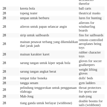
therefor
28
kereta bola
ball carts
28
topeng teater
theatrical masks
28
umpan untuk berburu
lures for hunting
ailerons for
28
aileron untuk papan selancar angin
windsurfing
boards
28
sirip untuk sailboards
fins for sailboards
remote-controlled
mainan pesawat terbang yang dikendalikan
28
aeroplanes being
dari jarak jauh
toys
rubber character
28
mainan karakter karet
toys
gloves for soccer
28
sarung tangan untuk kiper sepak bola
goalkeepers
weight lifting
28
sarung tangan angkat berat
gloves
28
tempat tidur boneka
dolls' beds
28
tangga senam
gym ladders
pelindung tenggorokan untuk penggunaan
throat protectors
28
olahraga
for sports use
28
Mah-Jong
mah-jong
double booms for
28
tiang ganda untuk berlayar (wishbone)
sails (wishbone)