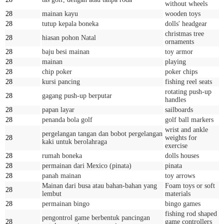
without wheels
28
mainan kayu
wooden toys
28
tutup kepala boneka
dolls' headgear
christmas tree
28
hiasan pohon Natal
ornaments
28
baju besi mainan
toy armor
28
mainan
playing
28
chip poker
poker chips
28
kursi pancing
fishing reel seats
rotating push-up
28
gagang push-up berputar
handles
28
papan layar
sailboards
28
penanda bola golf
golf ball markers
wrist and ankle
pergelangan tangan dan bobot pergelangan
28
weights for
kaki untuk berolahraga
exercise
28
rumah boneka
dolls houses
28
permainan dari Mexico (pinata)
pinata
28
panah mainan
toy arrows
Mainan dari busa atau bahan-bahan yang
Foam toys or soft
28
lembut
materials
28
permainan bingo
bingo games
fishing rod shaped
pengontrol game berbentuk pancingan
28
game controllers