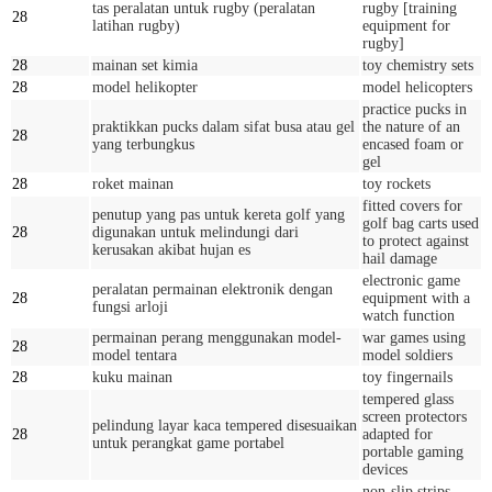
tas peralatan untuk rugby (peralatan
rugby [training
28
latihan rugby)
equipment for
rugby]
28
mainan set kimia
toy chemistry sets
28
model helikopter
model helicopters
practice pucks in
praktikkan pucks dalam sifat busa atau gel
the nature of an
28
yang terbungkus
encased foam or
gel
28
roket mainan
toy rockets
fitted covers for
penutup yang pas untuk kereta golf yang
golf bag carts used
28
digunakan untuk melindungi dari
to protect against
kerusakan akibat hujan es
hail damage
electronic game
peralatan permainan elektronik dengan
28
equipment with a
fungsi arloji
watch function
permainan perang menggunakan model-
war games using
28
model tentara
model soldiers
28
kuku mainan
toy fingernails
tempered glass
screen protectors
pelindung layar kaca tempered disesuaikan
28
adapted for
untuk perangkat game portabel
portable gaming
devices
non-slip strips