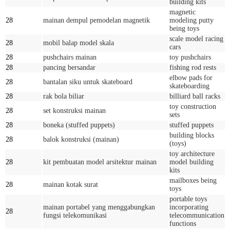
building kits
magnetic
28
mainan dempul pemodelan magnetik
modeling putty
being toys
scale model racing
28
mobil balap model skala
cars
28
pushchairs mainan
toy pushchairs
28
pancing bersandar
fishing rod rests
elbow pads for
28
bantalan siku untuk skateboard
skateboarding
28
rak bola biliar
billiard ball racks
toy construction
28
set konstruksi mainan
sets
28
boneka (stuffed puppets)
stuffed puppets
building blocks
28
balok konstruksi (mainan)
(toys)
toy architecture
28
kit pembuatan model arsitektur mainan
model building
kits
mailboxes being
28
mainan kotak surat
toys
portable toys
mainan portabel yang menggabungkan
incorporating
28
fungsi telekomunikasi
telecommunication
functions