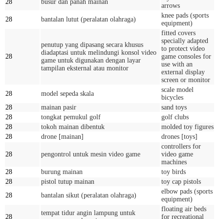
28
busur dan panah mainan
arrows
knee pads (sports
28
bantalan lutut (peralatan olahraga)
equipment)
fitted covers
specially adapted
penutup yang dipasang secara khusus
to protect video
diadaptasi untuk melindungi konsol video
28
game consoles for
game untuk digunakan dengan layar
use with an
tampilan eksternal atau monitor
external display
screen or monitor
scale model
28
model sepeda skala
bicycles
28
mainan pasir
sand toys
28
tongkat pemukul golf
golf clubs
28
tokoh mainan dibentuk
molded toy figures
28
drone [mainan]
drones [toys]
controllers for
28
pengontrol untuk mesin video game
video game
machines
28
burung mainan
toy birds
28
pistol tutup mainan
toy cap pistols
elbow pads (sports
28
bantalan sikut (peralatan olahraga)
equipment)
floating air beds
tempat tidur angin lampung untuk
28
for recreational