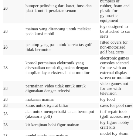
bumpers of
bumper pelindung dari karet, busa dan
rubber, foam and
28
plastik untuk peralatan senam
plastic for
gymnastic
equipment
toys designed to
mainan yang dirancang untuk melekat
28
be attached to car
pada kursi mobil
seats
fitted covers for
penutup yang pas untuk kereta tas golf
28
non-motorized
tidak bermotor
golf bag carts
electronic games
konsol permainan elektronik yang
consoles adapted
28
disesuaikan untuk digunakan dengan
for use with an
tampilan layar eksternal atau monitor
external display
screen or monitor
video games not
permainan video tidak untuk untuk
28
for use with
digunakan dengan televisi
television
28
makanan mainan
toy food
28
kasus untuk isyarat biliar
cases for pool cues
alat untuk memperbaiki tanah berumput
turf repair tools
28
(aksesoris golf)
(golf accessories)
toy figure hobby
28
kit kerajinan hobi figur mainan
craft kits
model toy steam
28
model mesin uap mainan