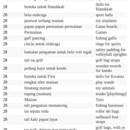
dolls for
28
boneka untuk Hanukkah
Hanukkah
28
bola olahraga
sport balls
28
pesawat terbang mainan
toy airplanes
28
papan-papan permainan-permainan
Game boards
28
Permainan
Games
28
gaff pancing
fishing gaffs
28
cincin untuk olahraga
rings for sports
safety padding for
28
bantalan pengaman untuk bola voli tegak
volleyball uprights
28
tali tas golf
golf bag straps
wooden swords
28
pedang kayu untuk kendo
for kendo
28
boneka untuk First
dolls for Kwanza
28
tongkat sihir mainan
play wands
28
binatang mainan
toy animals
28
topeng (mainan)
masks [playthings]
28
Mainan
Toys
28
tali pengaman memancing
fishing harnesses
28
tas sepatu roda
roller ski bags
sailboard foot
28
tali kaki papan layar
straps
golf bags, with or
28
tas golf, dengan atau tanpa roda