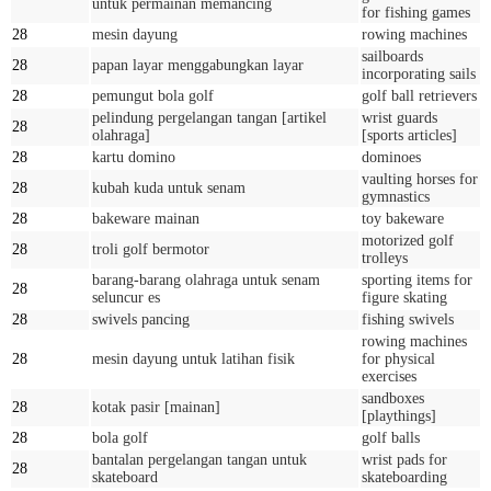
untuk permainan memancing
for fishing games
28
mesin dayung
rowing machines
sailboards
28
papan layar menggabungkan layar
incorporating sails
28
pemungut bola golf
golf ball retrievers
pelindung pergelangan tangan [artikel
wrist guards
28
olahraga]
[sports articles]
28
kartu domino
dominoes
vaulting horses for
28
kubah kuda untuk senam
gymnastics
28
bakeware mainan
toy bakeware
motorized golf
28
troli golf bermotor
trolleys
barang-barang olahraga untuk senam
sporting items for
28
seluncur es
figure skating
28
swivels pancing
fishing swivels
rowing machines
28
mesin dayung untuk latihan fisik
for physical
exercises
sandboxes
28
kotak pasir [mainan]
[playthings]
28
bola golf
golf balls
bantalan pergelangan tangan untuk
wrist pads for
28
skateboard
skateboarding