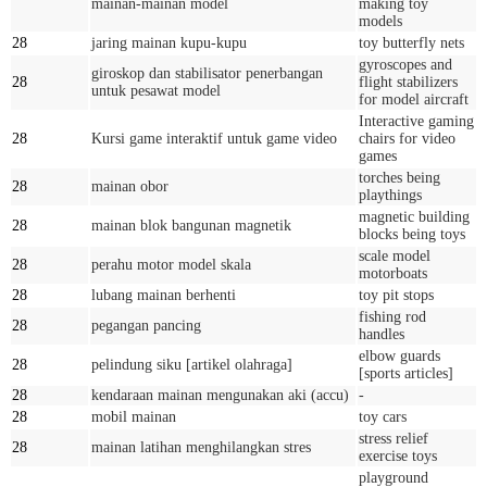
mainan-mainan model
making toy
models
28
jaring mainan kupu-kupu
toy butterfly nets
gyroscopes and
giroskop dan stabilisator penerbangan
28
flight stabilizers
untuk pesawat model
for model aircraft
Interactive gaming
28
Kursi game interaktif untuk game video
chairs for video
games
torches being
28
mainan obor
playthings
magnetic building
28
mainan blok bangunan magnetik
blocks being toys
scale model
28
perahu motor model skala
motorboats
28
lubang mainan berhenti
toy pit stops
fishing rod
28
pegangan pancing
handles
elbow guards
28
pelindung siku [artikel olahraga]
[sports articles]
28
kendaraan mainan mengunakan aki (accu)
-
28
mobil mainan
toy cars
stress relief
28
mainan latihan menghilangkan stres
exercise toys
playground