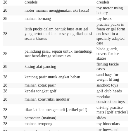
28
dreidels
dreidels
toy motor using
28
motor mainan menggunakan aki (accu)
battery
28
mainan beruang
toy bears
practice pucks in
latih pucks dalam bentuk busa atau gel
foam or gel form
28
yang tertutup dalam case yang diadaptasi
enclosed in a
secara khusus
specially adapted
case
blade guards,
pelindung pisau sepatu untuk melindungi
28
covers for ice
saat berolahraga seluncur es
skates
fishing tackle
28
kasing alat pancing
cases
sand bags for
28
kantong pasir untuk angkat beban
weight lifting
28
mainan kotak pasir
sandbox toys
28
kepala tongkat golf
golf club heads
modular
28
mainan konstruksi modular
construction toys
driving practice
28
tikar latihan mengemudi [artikel golf]
mats [golf articles]
28
perosotan (mainan)
slides
28
mainan teropong
toy binoculars
toy bows and