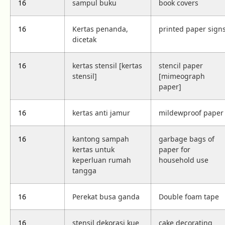
16
sampul buku
book covers
16
Kertas penanda,
printed paper sign
dicetak
16
kertas stensil [kertas
stencil paper
stensil]
[mimeograph
paper]
16
kertas anti jamur
mildewproof paper
16
kantong sampah
garbage bags of
kertas untuk
paper for
keperluan rumah
household use
tangga
16
Perekat busa ganda
Double foam tape
16
stensil dekorasi kue
cake decorating