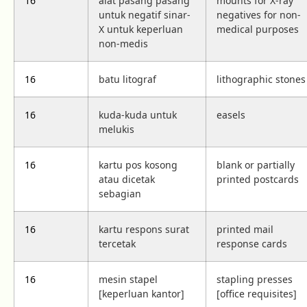
16
alat pasang pasang
mounts for X-ray
untuk negatif sinar-
negatives for non-
X untuk keperluan
medical purposes
non-medis
16
batu litograf
lithographic stones
16
kuda-kuda untuk
easels
melukis
16
kartu pos kosong
blank or partially
atau dicetak
printed postcards
sebagian
16
kartu respons surat
printed mail
tercetak
response cards
16
mesin stapel
stapling presses
[keperluan kantor]
[office requisites]