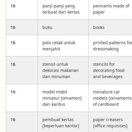
16
panji-panji yang
pennants made of
terbuat dari kertas
paper
16
buku
books
16
pola cetak untuk
printed patterns fo
menjahit
dressmaking
16
stensil untuk
stencils for
dekorasi makanan
decorating food
dan minuman
and beverages
16
model mobil
miniature car
miniatur [ornamen]
models [ornaments
dari kardus
of cardboard
16
pembuat kertas
paper creasers
[keperluan kantor]
[office requisites]