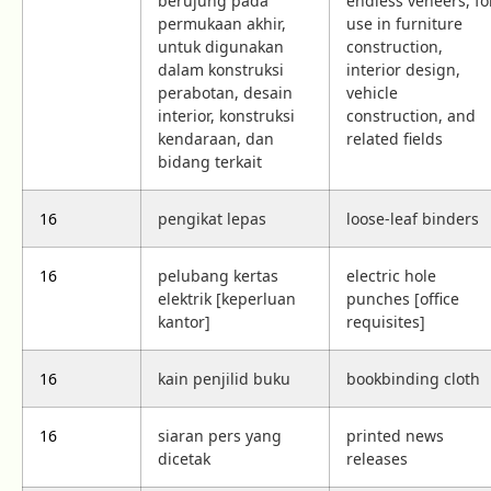
berujung pada
endless veneers, fo
permukaan akhir,
use in furniture
untuk digunakan
construction,
dalam konstruksi
interior design,
perabotan, desain
vehicle
interior, konstruksi
construction, and
kendaraan, dan
related fields
bidang terkait
16
pengikat lepas
loose-leaf binders
16
pelubang kertas
electric hole
elektrik [keperluan
punches [office
kantor]
requisites]
16
kain penjilid buku
bookbinding cloth
16
siaran pers yang
printed news
dicetak
releases