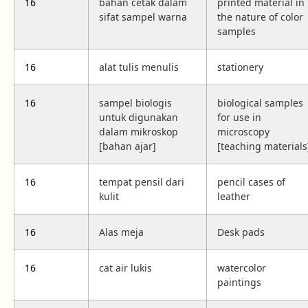
16
bahan cetak dalam
printed material in
sifat sampel warna
the nature of color
samples
16
alat tulis menulis
stationery
16
sampel biologis
biological samples
untuk digunakan
for use in
dalam mikroskop
microscopy
[bahan ajar]
[teaching materials
16
tempat pensil dari
pencil cases of
kulit
leather
16
Alas meja
Desk pads
16
cat air lukis
watercolor
paintings