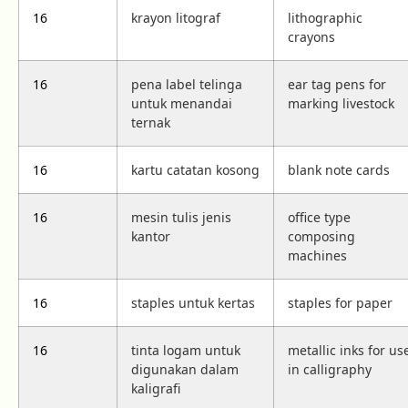
16
krayon litograf
lithographic
crayons
16
pena label telinga
ear tag pens for
untuk menandai
marking livestock
ternak
16
kartu catatan kosong
blank note cards
16
mesin tulis jenis
office type
kantor
composing
machines
16
staples untuk kertas
staples for paper
16
tinta logam untuk
metallic inks for us
digunakan dalam
in calligraphy
kaligrafi