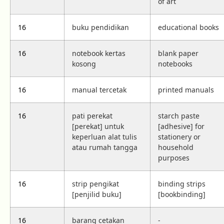
of art
16
buku pendidikan
educational books
16
notebook kertas
blank paper
kosong
notebooks
16
manual tercetak
printed manuals
16
pati perekat
starch paste
[perekat] untuk
[adhesive] for
keperluan alat tulis
stationery or
atau rumah tangga
household
purposes
16
strip pengikat
binding strips
[penjilid buku]
[bookbinding]
16
barang cetakan
-