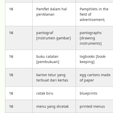
16
Pamflet dalam hal
Pamphlets in the
periklanan
field of
advertisement;
16
pantograf
pantographs
[instrumen gambar]
[drawing
instruments]
16
buku catatan
logbooks [book-
[pembukuan]
keeping]
16
karton telur yang
egg cartons made
terbuat dari kertas
of paper
16
cetak biru
blueprints
16
menu yang dicetak
printed menus