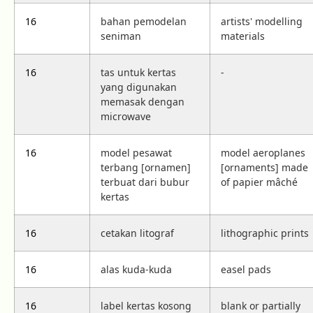
16
bahan pemodelan
artists' modelling
seniman
materials
16
tas untuk kertas
-
yang digunakan
memasak dengan
microwave
16
model pesawat
model aeroplanes
terbang [ornamen]
[ornaments] made
terbuat dari bubur
of papier mâché
kertas
16
cetakan litograf
lithographic prints
16
alas kuda-kuda
easel pads
16
label kertas kosong
blank or partially