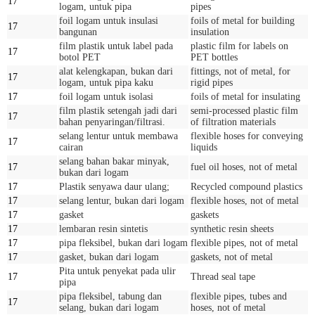
17
logam, untuk pipa
pipes
foil logam untuk insulasi
foils of metal for building
17
bangunan
insulation
film plastik untuk label pada
plastic film for labels on
17
botol PET
PET bottles
alat kelengkapan, bukan dari
fittings, not of metal, for
17
logam, untuk pipa kaku
rigid pipes
17
foil logam untuk isolasi
foils of metal for insulating
film plastik setengah jadi dari
semi-processed plastic film
17
bahan penyaringan/filtrasi.
of filtration materials
selang lentur untuk membawa
flexible hoses for conveying
17
cairan
liquids
selang bahan bakar minyak,
17
fuel oil hoses, not of metal
bukan dari logam
17
Plastik senyawa daur ulang;
Recycled compound plastics
17
selang lentur, bukan dari logam
flexible hoses, not of metal
17
gasket
gaskets
17
lembaran resin sintetis
synthetic resin sheets
17
pipa fleksibel, bukan dari logam
flexible pipes, not of metal
17
gasket, bukan dari logam
gaskets, not of metal
Pita untuk penyekat pada ulir
17
Thread seal tape
pipa
pipa fleksibel, tabung dan
flexible pipes, tubes and
17
selang, bukan dari logam
hoses, not of metal