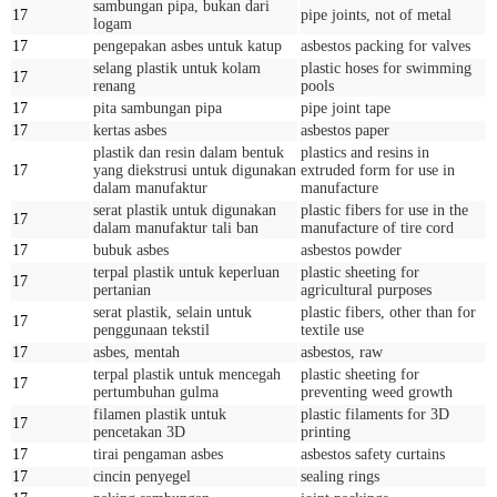
sambungan pipa, bukan dari
17
pipe joints, not of metal
logam
17
pengepakan asbes untuk katup
asbestos packing for valves
selang plastik untuk kolam
plastic hoses for swimming
17
renang
pools
17
pita sambungan pipa
pipe joint tape
17
kertas asbes
asbestos paper
plastik dan resin dalam bentuk
plastics and resins in
17
yang diekstrusi untuk digunakan
extruded form for use in
dalam manufaktur
manufacture
serat plastik untuk digunakan
plastic fibers for use in the
17
dalam manufaktur tali ban
manufacture of tire cord
17
bubuk asbes
asbestos powder
terpal plastik untuk keperluan
plastic sheeting for
17
pertanian
agricultural purposes
serat plastik, selain untuk
plastic fibers, other than for
17
penggunaan tekstil
textile use
17
asbes, mentah
asbestos, raw
terpal plastik untuk mencegah
plastic sheeting for
17
pertumbuhan gulma
preventing weed growth
filamen plastik untuk
plastic filaments for 3D
17
pencetakan 3D
printing
17
tirai pengaman asbes
asbestos safety curtains
17
cincin penyegel
sealing rings