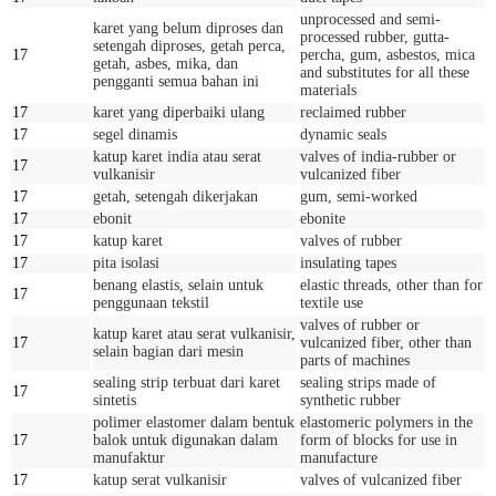
unprocessed and semi-
karet yang belum diproses dan
processed rubber, gutta-
setengah diproses, getah perca,
17
percha, gum, asbestos, mica
getah, asbes, mika, dan
and substitutes for all these
pengganti semua bahan ini
materials
17
karet yang diperbaiki ulang
reclaimed rubber
17
segel dinamis
dynamic seals
katup karet india atau serat
valves of india-rubber or
17
vulkanisir
vulcanized fiber
17
getah, setengah dikerjakan
gum, semi-worked
17
ebonit
ebonite
17
katup karet
valves of rubber
17
pita isolasi
insulating tapes
benang elastis, selain untuk
elastic threads, other than for
17
penggunaan tekstil
textile use
valves of rubber or
katup karet atau serat vulkanisir,
17
vulcanized fiber, other than
selain bagian dari mesin
parts of machines
sealing strip terbuat dari karet
sealing strips made of
17
sintetis
synthetic rubber
polimer elastomer dalam bentuk
elastomeric polymers in the
17
balok untuk digunakan dalam
form of blocks for use in
manufaktur
manufacture
17
katup serat vulkanisir
valves of vulcanized fiber