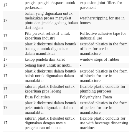
pengisi pengisi ekspansi untuk
expansion joint fillers for
17
perkerasan
pavement
bahan yang digunakan untuk
melakukan proses menyekat
weatherstripping for use in
17
pintu dan jendela gedung bukan
homes
dari logam
Pita perekat reflektif untuk
Reflective adhesive tape for
17
keperluan industri
industrial use
plastik diekstrusi dalam bentuk
extruded plastics in the form
17
batangan untuk digunakan
of bars for use in
dalam manufaktur
manufacture
17
kenop jendela dari karet
window stops of rubber
17
Selang karet untuk ac mobil
-
plastik diekstrusi dalam bentuk
extruded plastics in the form
17
balok untuk digunakan dalam
of blocks for use in
manufaktur
manufacture
saluran plastik fleksibel untuk
flexible plastic conduits for
17
keperluan pipa ledeng
plumbing purposes
17
Busa Polietilen
Polyethylene Foam
plastik diekstrusi dalam bentuk
extruded plastics in the form
17
pelet untuk digunakan dalam
of pellets for use in
manufaktur
manufacture
saluran plastik fleksibel untuk
flexible plastic conduits for
17
digunakan dengan mesin
use with beverage dispensing
pengeluaran minuman
machines