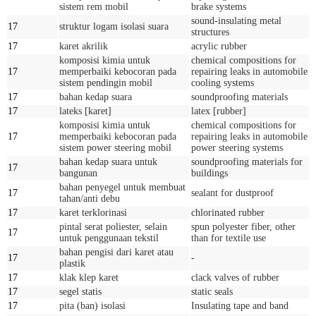
sistem rem mobil
brake systems
sound-insulating metal
17
struktur logam isolasi suara
structures
17
karet akrilik
acrylic rubber
komposisi kimia untuk
chemical compositions for
17
memperbaiki kebocoran pada
repairing leaks in automobile
sistem pendingin mobil
cooling systems
17
bahan kedap suara
soundproofing materials
17
lateks [karet]
latex [rubber]
komposisi kimia untuk
chemical compositions for
17
memperbaiki kebocoran pada
repairing leaks in automobile
sistem power steering mobil
power steering systems
bahan kedap suara untuk
soundproofing materials for
17
bangunan
buildings
bahan penyegel untuk membuat
17
sealant for dustproof
tahan/anti debu
17
karet terklorinasi
chlorinated rubber
pintal serat poliester, selain
spun polyester fiber, other
17
untuk penggunaan tekstil
than for textile use
bahan pengisi dari karet atau
17
-
plastik
17
klak klep karet
clack valves of rubber
17
segel statis
static seals
17
pita (ban) isolasi
Insulating tape and band