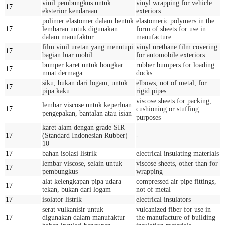
vinil pembungkus untuk
vinyl wrapping for vehicle
17
eksterior kendaraan
exteriors
polimer elastomer dalam bentuk
elastomeric polymers in the
17
lembaran untuk digunakan
form of sheets for use in
dalam manufaktur
manufacture
film vinil uretan yang menutupi
vinyl urethane film covering
17
bagian luar mobil
for automobile exteriors
bumper karet untuk bongkar
rubber bumpers for loading
17
muat dermaga
docks
siku, bukan dari logam, untuk
elbows, not of metal, for
17
pipa kaku
rigid pipes
viscose sheets for packing,
lembar viscose untuk keperluan
17
cushioning or stuffing
pengepakan, bantalan atau isian
purposes
karet alam dengan grade SIR
17
(Standard Indonesian Rubber)
-
10
17
bahan isolasi listrik
electrical insulating materials
lembar viscose, selain untuk
viscose sheets, other than for
17
pembungkus
wrapping
alat kelengkapan pipa udara
compressed air pipe fittings,
17
tekan, bukan dari logam
not of metal
17
isolator listrik
electrical insulators
serat vulkanisir untuk
vulcanized fiber for use in
17
digunakan dalam manufaktur
the manufacture of building