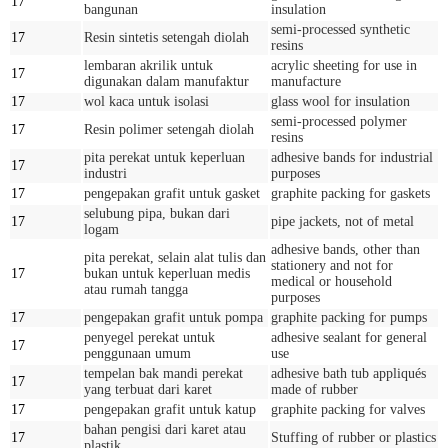
17
bangunan
insulation
semi-processed synthetic
17
Resin sintetis setengah diolah
resins
lembaran akrilik untuk
acrylic sheeting for use in
17
digunakan dalam manufaktur
manufacture
17
wol kaca untuk isolasi
glass wool for insulation
semi-processed polymer
17
Resin polimer setengah diolah
resins
pita perekat untuk keperluan
adhesive bands for industrial
17
industri
purposes
17
pengepakan grafit untuk gasket
graphite packing for gaskets
selubung pipa, bukan dari
17
pipe jackets, not of metal
logam
adhesive bands, other than
pita perekat, selain alat tulis dan
stationery and not for
17
bukan untuk keperluan medis
medical or household
atau rumah tangga
purposes
17
pengepakan grafit untuk pompa
graphite packing for pumps
penyegel perekat untuk
adhesive sealant for general
17
penggunaan umum
use
tempelan bak mandi perekat
adhesive bath tub appliqués
17
yang terbuat dari karet
made of rubber
17
pengepakan grafit untuk katup
graphite packing for valves
bahan pengisi dari karet atau
17
Stuffing of rubber or plastics
plastik