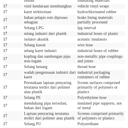
Isolasi
Insulating Materials
17
vinil kendaraan membungkus
vehicle vinyl wraps
17
karet terklorinasi
hydrochlorinated rubber
bahan pelapis rem diproses
brake lining materials
17
sebagian
partially processed
17
Selang LPG
lpg interval
17
selang industri dari plastik
industrial hoses of plastic
17
isolator akustik
acoustic insulators
17
Selang kawat
wire hose
17
selang karet industri
industrial hoses of rubber
kopling dan sambungan pipa
non-metallic pipe couplings
17
non-logam
and joints
17
Selang benang
thread hose
wadah pengemasan industri dari
industrial packaging
17
karet
containers of rubber
Permukaan lapisan penyaring
Screen surfaces comprised
17
terutama terdiri dari polimer
primarily of polymers or
atau plastik
plastics
17
Selang PE
Polyethylene hose
mendukung pipa terisolasi,
insulated pipe supports, not
17
bukan dari logam
of metal
Lapisan penyaring terutama
Screens comprised primarily
17
terdiri dari polimer atau plastik
of polymers or plastics
17
Selang PU
Polyurethane