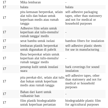
17
Mika lembaran
-
17
balata
balata
pita kemasan berperekat, selain
self-adhesive packaging
alat tulis dan bukan untuk
tapes, other than stationery
17
keperluan medis atau rumah
and not for medical or
tangga
household purposes
Adhesive film selain untuk
17
keperluan alat tulis-menulis/
-
rumah tangga/ medis
17
serat bambu untuk isolasi
bamboo fibers for insulation
lembaran plastik berperekat
self-adhesive plastic sheets
17
untuk digunakan di pabrik
for use in manufacturing
Busa berperekat selain untuk
17
keperluan alat tulis-menulis/
-
rumah tangga/ medis
penutup kulit untuk insulasi
bark coverings for sound
17
suara
insulation
self-adhesive tapes, other
pita perekat-diri, selain alat tulis
than stationery and not for
17
dan bukan untuk keperluan
medical or household
medis atau rumah tangga
purposes
Bahan dari karet untuk
17
-
vulkanisir ban
film plastik biodegradable
biodegradable plastic film
17
untuk keperluan pertanian
for agricultural purposes