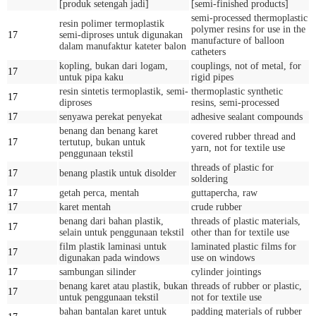
[produk setengah jadi]
[semi-finished products]
semi-processed thermoplastic
resin polimer termoplastik
polymer resins for use in the
17
semi-diproses untuk digunakan
manufacture of balloon
dalam manufaktur kateter balon
catheters
kopling, bukan dari logam,
couplings, not of metal, for
17
untuk pipa kaku
rigid pipes
resin sintetis termoplastik, semi-
thermoplastic synthetic
17
diproses
resins, semi-processed
17
senyawa perekat penyekat
adhesive sealant compounds
benang dan benang karet
covered rubber thread and
17
tertutup, bukan untuk
yarn, not for textile use
penggunaan tekstil
threads of plastic for
17
benang plastik untuk disolder
soldering
17
getah perca, mentah
guttapercha, raw
17
karet mentah
crude rubber
benang dari bahan plastik,
threads of plastic materials,
17
selain untuk penggunaan tekstil
other than for textile use
film plastik laminasi untuk
laminated plastic films for
17
digunakan pada windows
use on windows
17
sambungan silinder
cylinder jointings
benang karet atau plastik, bukan
threads of rubber or plastic,
17
untuk penggunaan tekstil
not for textile use
bahan bantalan karet untuk
padding materials of rubber