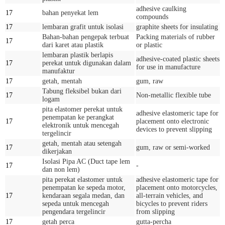
adhesive caulking
17
bahan penyekat lem
compounds
17
lembaran grafit untuk isolasi
graphite sheets for insulating
Bahan-bahan pengepak terbuat
Packing materials of rubber
17
dari karet atau plastik
or plastic
lembaran plastik berlapis
adhesive-coated plastic sheets
17
perekat untuk digunakan dalam
for use in manufacture
manufaktur
17
getah, mentah
gum, raw
Tabung fleksibel bukan dari
17
Non-metallic flexible tube
logam
pita elastomer perekat untuk
adhesive elastomeric tape for
penempatan ke perangkat
17
placement onto electronic
elektronik untuk mencegah
devices to prevent slipping
tergelincir
getah, mentah atau setengah
17
gum, raw or semi-worked
dikerjakan
Isolasi Pipa AC (Duct tape lem
17
-
dan non lem)
pita perekat elastomer untuk
adhesive elastomeric tape for
penempatan ke sepeda motor,
placement onto motorcycles,
17
kendaraan segala medan, dan
all-terrain vehicles, and
sepeda untuk mencegah
bicycles to prevent riders
pengendara tergelincir
from slipping
17
getah perca
gutta-percha