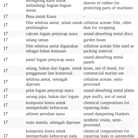
selongsong karet untuk
sleeves of rubber for
17
melindungi bagian-bagian
protecting parts of machines
mesin
17
Busa untuk Kasur
-
film selulosa asetat, selain untuk
cellulose acetate film, other
17
pembungkus
than for wrapping
17
cakram logam penyerap suara
sound-absorbing metal discs
17
selang taman
garden hoses
film selulosa asetat digunakan
cellulose acetate film used as
17
sebagai bahan kemasan
packing material
sound-absorbing metal
17
panel logam penyerap suara
panels
selang, bukan dari logam, untuk
hoses, not of metal, for
17
penggunaan laut komersial
commercial marine use
selulosa asetat, setengah
cellulose acetate, semi-
17
diproses
processed
17
pelat logam penyerap suara
sound-absorbing metal plates
17
sarung pipa, bukan dari logam
pipe muffs, not of metal
komposisi kimia untuk
chemical compositions for
17
memperbaiki kebocoran
repairing leaks
17
selimut peredam suara
sound dampening blankets
synthetic resins, semi-
17
resin sintetis, setengah diproses
processed
komposisi kimia untuk
chemical compositions for
17
memperbaiki kebocoran pada
repairing leaks in automobile