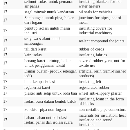
selimut isolasi untuk pemanas
insulating blankets for hot
17
air panas
water heaters
17
segel minyak untuk kendaraan
oil seals for vehicles
Sambungan untuk pipa, bukan
junctions for pipes, not of
17
dari logam
metal
penutup isolasi untuk mesin
insulating covers for
17
industri
industrial machinery
senyawa sealant untuk
17
sealant compound for joints
sambungan
17
tali dari karet
rubber of cords
17
kain isolasi
insulating fabrics
benang karet tertutup, bukan
covered rubber yarn, not for
17
untuk penggunaan tekstil
textile use
Damar buatan (produk setengah
artificial resin (semi-finished
17
jadi)
products)
17
bulu kempa isolasi
insulating felt
17
regenerasi karet
regenerated rubber
17
plester anti selip untuk roda ban
wheel anti-slippery plaster
insulating foam in the form
17
isolasi busa dalam bentuk balok
of blocks
17
konektor pipa non-logam
non-metallic pipe connectors
materials for insulation, heat
bahan-bahan untuk isolasi,
17
insulation and sound
isolasi panas dan isolasi suara
insulation