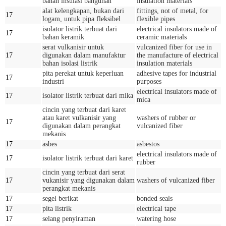
bahan insulasi bangunan
insulation materials
alat kelengkapan, bukan dari
fittings, not of metal, for
17
logam, untuk pipa fleksibel
flexible pipes
isolator listrik terbuat dari
electrical insulators made of
17
bahan keramik
ceramic materials
serat vulkanisir untuk
vulcanized fiber for use in
17
digunakan dalam manufaktur
the manufacture of electrical
bahan isolasi listrik
insulation materials
pita perekat untuk keperluan
adhesive tapes for industrial
17
industri
purposes
electrical insulators made of
17
isolator listrik terbuat dari mika
mica
cincin yang terbuat dari karet
atau karet vulkanisir yang
washers of rubber or
17
digunakan dalam perangkat
vulcanized fiber
mekanis
17
asbes
asbestos
electrical insulators made of
17
isolator listrik terbuat dari karet
rubber
cincin yang terbuat dari serat
17
vukanisir yang digunakan dalam
washers of vulcanized fiber
perangkat mekanis
17
segel berikat
bonded seals
17
pita listrik
electrical tape
17
selang penyiraman
watering hose