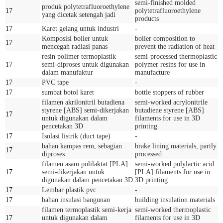
semi-finished molded
produk polytetrafluoroethylene
17
polytetrafluoroethylene
yang dicetak setengah jadi
products
17
Karet gelang untuk industri
-
Komposisi boiler untuk
boiler composition to
17
mencegah radiasi panas
prevent the radiation of heat
resin polimer termoplastik
semi-processed thermoplastic
17
semi-diproses untuk digunakan
polymer resins for use in
dalam manufaktur
manufacture
17
PVC tape
-
17
sumbat botol karet
bottle stoppers of rubber
filamen akrilonitril butadiena
semi-worked acrylonitrile
styrene [ABS] semi-dikerjakan
butadiene styrene [ABS]
17
untuk digunakan dalam
filaments for use in 3D
pencetakan 3D
printing
17
Isolasi listrik (duct tape)
-
bahan kampas rem, sebagian
brake lining materials, partly
17
diproses
processed
filamen asam polilaktat [PLA]
semi-worked polylactic acid
17
semi-dikerjakan untuk
[PLA] filaments for use in
digunakan dalam pencetakan 3D
3D printing
17
Lembar plastik pvc
-
17
bahan insulasi bangunan
building insulation materials
filamen termoplastik semi-kerja
semi-worked thermoplastic
17
untuk digunakan dalam
filaments for use in 3D