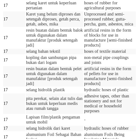
selang karet untuk keperluan
hoses of rubber for
17
pertanian
agricultural purposes
Karet yang belum diproses dan
Unprocessed and semi-
17
setengah diproses, getah perca,
processed rubber, gutta-
getah, asbes, mika
percha, gum, asbestos, mica
resin buatan dalam bentuk balok
artificial resins in the form
untuk digunakan dalam
of blocks for use in
17
manufaktur [produk setengah
manufacture [semi-finished
jadi]
products]
17
selang bahan tekstil
hoses of textile material
kopling dan sambungan pipa
non-metal pipe couplings
17
bukan dari logam
and joints
resin buatan dalam bentuk pelet
artificial resins in the form
untuk digunakan dalam
of pellets for use in
17
manufaktur [produk setengah
manufacture [semi-finished
jadi]
products]
17
selang hidrolik plastik
hydraulic hoses of plastic
adhesive tapes, other than
pita perekat, selain alat tulis dan
stationery and not for
17
bukan untuk keperluan medis
medical or household
atau rumah tangga
purposes
Lapisan film/plastik pengaman
17
-
untuk mobil
17
selang hidrolik dari karet
hydraulic hoses of rubber
alumunium Foil Sebagai Bahan
aluminium Foils Being
17