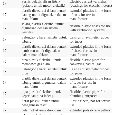
Pernis pelapis aliran listrik
Electric current varnishes
17
(pelapis untuk motor elektrik)
(coatings for electric motors)
plastik diekstrusi dalam bentuk
extruded plastics in the form
17
batang untuk digunakan dalam
of rods for use in
manufaktur
manufacture
selang plastik fleksibel untuk
flexible plastic hoses for use
17
digunakan dengan sistem
with ventilation systems
ventilasi
Selongsong karet sintetis untuk
Casings of synthetic rubber
17
tabung
for tubes
plastik diekstrusi dalam bentuk
extruded plastics in the form
17
lembaran untuk digunakan
of sheets for use in
dalam manufaktur
manufacture
pipa plastik fleksibel untuk
flexible plastic pipes for
17
membawa gas alam
conveying natural gas
Selongsong karet sintetis untuk
Casings of synthetic rubber
17
pipa
for pipes
plastik diekstrusi dalam bentuk
extruded plastics in the form
17
tabung untuk digunakan dalam
of tubes for use in
manufaktur
manufacture
pipa plastik fleksibel untuk
flexible plastic pipes for
17
keperluan pipa ledeng
plumbing purposes
Serat plastik, bukan untuk
Plastic fibers, not for textile
17
penggunaan tekstil
use
17
pelet polystyrene diekstrusi
extruded polystyrene pellets