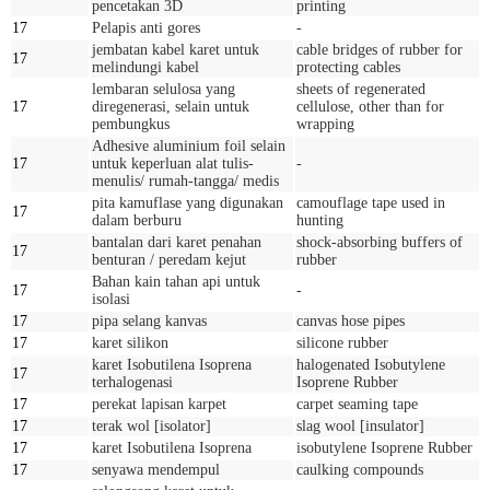
pencetakan 3D
printing
17
Pelapis anti gores
-
jembatan kabel karet untuk
cable bridges of rubber for
17
melindungi kabel
protecting cables
lembaran selulosa yang
sheets of regenerated
17
diregenerasi, selain untuk
cellulose, other than for
pembungkus
wrapping
Adhesive aluminium foil selain
17
untuk keperluan alat tulis-
-
menulis/ rumah-tangga/ medis
pita kamuflase yang digunakan
camouflage tape used in
17
dalam berburu
hunting
bantalan dari karet penahan
shock-absorbing buffers of
17
benturan / peredam kejut
rubber
Bahan kain tahan api untuk
17
-
isolasi
17
pipa selang kanvas
canvas hose pipes
17
karet silikon
silicone rubber
karet Isobutilena Isoprena
halogenated Isobutylene
17
terhalogenasi
Isoprene Rubber
17
perekat lapisan karpet
carpet seaming tape
17
terak wol [isolator]
slag wool [insulator]
17
karet Isobutilena Isoprena
isobutylene Isoprene Rubber
17
senyawa mendempul
caulking compounds