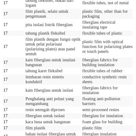
tabung fleksibel, bukan dari
17
flexible tubes, not of metal
logam
film plastik, selain untuk
plastic film, other than for
17
pengemasan
packaging
fiberglass electrical
17
pita isolasi listrik fiberglass
insulating tape
17
tabung plastik fleksibel
flexible tubes of plastic
film plastik dengan fungsi optik
plastic film with optical
untuk pelat polarisasi
17
function for polarizing plates
(polarizing plates) atau panel
or touch panels
sentuh
kain fiberglass untuk insulasi
fiberglass fabrics for
17
bangunan
building insulation
17
tabung karet fleksibel
flexible tubes of rubber
lembaran resin sintetis
conductive synthetic resin
17
konduktif
sheets
fiberglass fabrics for
17
kain fiberglass untuk isolasi
insulation
Penghalang anti polusi yang
floating anti-pollution
17
mengambang
barriers
17
resin setengah diproses
semi-processed resins
17
fiberglass untuk isolasi
fiberglass for insulation
17
kaca busa untuk bangunan
foam glass for building
17
film plastik
plastic film
bahan isolasi fiberglass untuk
fiberglass insulation