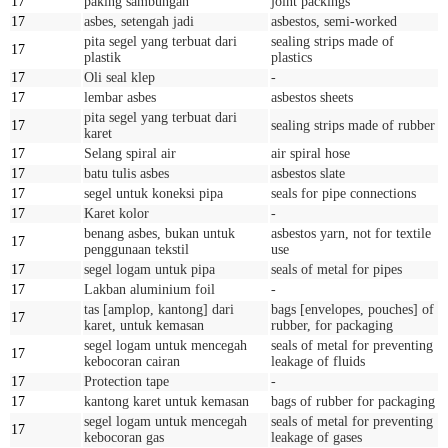
17
paking sambungan
joint packings
17
asbes, setengah jadi
asbestos, semi-worked
pita segel yang terbuat dari
sealing strips made of
17
plastik
plastics
17
Oli seal klep
-
17
lembar asbes
asbestos sheets
pita segel yang terbuat dari
17
sealing strips made of rubber
karet
17
Selang spiral air
air spiral hose
17
batu tulis asbes
asbestos slate
17
segel untuk koneksi pipa
seals for pipe connections
17
Karet kolor
-
benang asbes, bukan untuk
asbestos yarn, not for textile
17
penggunaan tekstil
use
17
segel logam untuk pipa
seals of metal for pipes
17
Lakban aluminium foil
-
tas [amplop, kantong] dari
bags [envelopes, pouches] of
17
karet, untuk kemasan
rubber, for packaging
segel logam untuk mencegah
seals of metal for preventing
17
kebocoran cairan
leakage of fluids
17
Protection tape
-
17
kantong karet untuk kemasan
bags of rubber for packaging
segel logam untuk mencegah
seals of metal for preventing
17
kebocoran gas
leakage of gases