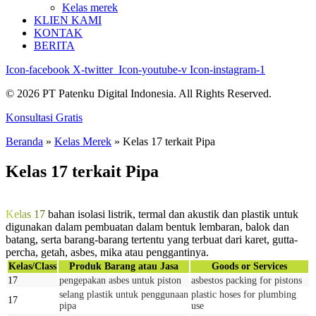
Kelas merek
KLIEN KAMI
KONTAK
BERITA
Icon-facebook
X-twitter
Icon-youtube-v
Icon-instagram-1
© 2026 PT Patenku Digital Indonesia. All Rights Reserved.
Konsultasi Gratis
Beranda
»
Kelas Merek
»
Kelas 17 terkait Pipa
Kelas 17 terkait Pipa
Kelas 17
bahan isolasi listrik, termal dan akustik dan plastik untuk
digunakan dalam pembuatan dalam bentuk lembaran, balok dan
batang, serta barang-barang tertentu yang terbuat dari karet, gutta-
percha, getah, asbes, mika atau penggantinya.
Kelas/Class
Produk Barang atau Jasa
Goods or Services
17
pengepakan asbes untuk piston
asbestos packing for pistons
selang plastik untuk penggunaan
plastic hoses for plumbing
17
pipa
use