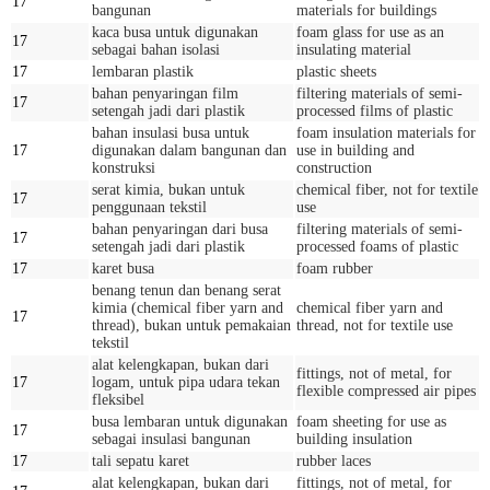
17
bangunan
materials for buildings
kaca busa untuk digunakan
foam glass for use as an
17
sebagai bahan isolasi
insulating material
17
lembaran plastik
plastic sheets
bahan penyaringan film
filtering materials of semi-
17
setengah jadi dari plastik
processed films of plastic
bahan insulasi busa untuk
foam insulation materials for
17
digunakan dalam bangunan dan
use in building and
konstruksi
construction
serat kimia, bukan untuk
chemical fiber, not for textile
17
penggunaan tekstil
use
bahan penyaringan dari busa
filtering materials of semi-
17
setengah jadi dari plastik
processed foams of plastic
17
karet busa
foam rubber
benang tenun dan benang serat
kimia (chemical fiber yarn and
chemical fiber yarn and
17
thread), bukan untuk pemakaian
thread, not for textile use
tekstil
alat kelengkapan, bukan dari
fittings, not of metal, for
17
logam, untuk pipa udara tekan
flexible compressed air pipes
fleksibel
busa lembaran untuk digunakan
foam sheeting for use as
17
sebagai insulasi bangunan
building insulation
17
tali sepatu karet
rubber laces
alat kelengkapan, bukan dari
fittings, not of metal, for