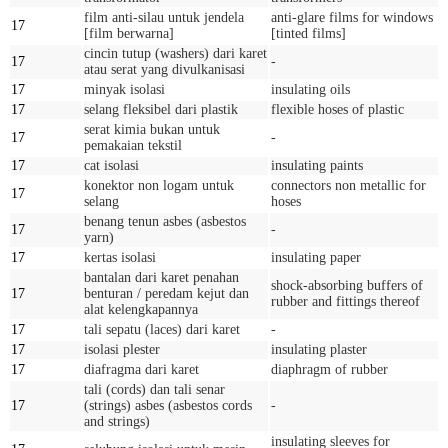
film anti-silau untuk jendela
anti-glare films for windows
17
[film berwarna]
[tinted films]
cincin tutup (washers) dari karet
17
-
atau serat yang divulkanisasi
17
minyak isolasi
insulating oils
17
selang fleksibel dari plastik
flexible hoses of plastic
serat kimia bukan untuk
17
-
pemakaian tekstil
17
cat isolasi
insulating paints
konektor non logam untuk
connectors non metallic for
17
selang
hoses
benang tenun asbes (asbestos
17
-
yarn)
17
kertas isolasi
insulating paper
bantalan dari karet penahan
shock-absorbing buffers of
17
benturan / peredam kejut dan
rubber and fittings thereof
alat kelengkapannya
17
tali sepatu (laces) dari karet
-
17
isolasi plester
insulating plaster
17
diafragma dari karet
diaphragm of rubber
tali (cords) dan tali senar
17
(strings) asbes (asbestos cords
-
and strings)
insulating sleeves for