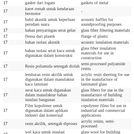
17
gasket dari logam
gaskets of metal
karet remah untuk kendaraan
17
-
bermotor
bafel akustik untuk keperluan
acoustic baffles for
17
peredam suara
soundproofing purposes
17
bahan penyaringan serat gelas
glass fiber filtering materials
17
flensa dari plastik
flange of plastic
17
bahan isolasi akustik
acoustic insulation materials
glass fiber insulation
bahan isolasi serat kaca untuk
17
materials for use in
digunakan dalam konstruksi
construction
semi-processed polyamide
17
Resin poliamida setengah diolah
resins
lembaran resin akrilik untuk
acrylic resin sheeting for use
17
digunakan dalam manufaktur
in the manufacture of
kaca laminasi
laminated glass
serat kaca untuk digunakan
glass fibers for use in the
17
dalam manufaktur bahan
manufacture of building
insulasi bangunan
insulation materials
Film kopolimer untuk
copolymer films for use in
17
digunakan dalam aplikasi
industrial and commercial
industri dan komersial
applications
acrylic resins, semi-
17
resin akrilik, setengah diproses
processed
wol kaca untuk insulasi
glass wool for building