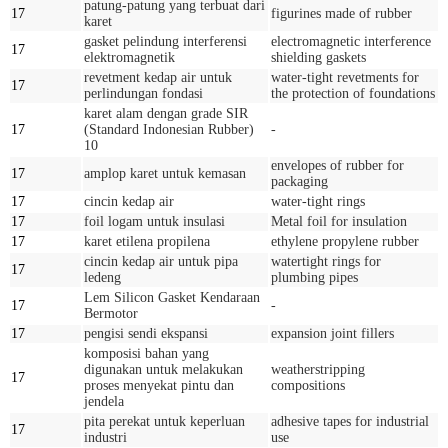
patung-patung yang terbuat dari
17
figurines made of rubber
karet
gasket pelindung interferensi
electromagnetic interference
17
elektromagnetik
shielding gaskets
revetment kedap air untuk
water-tight revetments for
17
perlindungan fondasi
the protection of foundations
karet alam dengan grade SIR
17
(Standard Indonesian Rubber)
-
10
envelopes of rubber for
17
amplop karet untuk kemasan
packaging
17
cincin kedap air
water-tight rings
17
foil logam untuk insulasi
Metal foil for insulation
17
karet etilena propilena
ethylene propylene rubber
cincin kedap air untuk pipa
watertight rings for
17
ledeng
plumbing pipes
Lem Silicon Gasket Kendaraan
17
-
Bermotor
17
pengisi sendi ekspansi
expansion joint fillers
komposisi bahan yang
digunakan untuk melakukan
weatherstripping
17
proses menyekat pintu dan
compositions
jendela
pita perekat untuk keperluan
adhesive tapes for industrial
17
industri
use