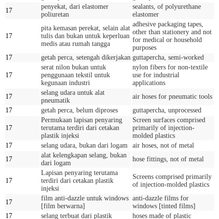
penyekat, dari elastomer
sealants, of polyurethane
17
poliuretan
elastomer
adhesive packaging tapes,
pita kemasan perekat, selain alat
other than stationery and not
17
tulis dan bukan untuk keperluan
for medical or household
medis atau rumah tangga
purposes
17
getah perca, setengah dikerjakan
guttapercha, semi-worked
serat nilon bukan untuk
nylon fibers for non-textile
17
penggunaan tekstil untuk
use for industrial
kegunaan industri
applications
selang udara untuk alat
17
air hoses for pneumatic tools
pneumatik
17
getah perca, belum diproses
guttapercha, unprocessed
Permukaan lapisan penyaring
Screen surfaces comprised
17
terutama terdiri dari cetakan
primarily of injection-
plastik injeksi
molded plastics
17
selang udara, bukan dari logam
air hoses, not of metal
alat kelengkapan selang, bukan
17
hose fittings, not of metal
dari logam
Lapisan penyaring terutama
Screens comprised primarily
17
terdiri dari cetakan plastik
of injection-molded plastics
injeksi
film anti-dazzle untuk windows
anti-dazzle films for
17
[film berwarna]
windows [tinted films]
17
selang terbuat dari plastik
hoses made of plastic