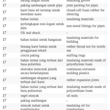
17
sarung tangan isolasi
insulating gloves
17
paking sambungan untuk pipa
joint packing for pipes
karet busa sel tertutup untuk
closed-cell foam rubber for
17
meredam suara
silencing
17
bahan isolasi
insulating materials
perlengkapan non-logam untuk
17
non-metal fittings for pipes
pipa
17
Oli seal shock
-
insulating materials for
17
bahan isolasi untuk bangunan
building
benang karet bukan untuk
rubber thread not for textile
17
penggunaan tekstil
use
17
cincin paking
stuffing rings
bahan isolasi yang terbuat dari
insulating materials made of
17
busa polietilen
polyethylene foam
ekstruksi mencetak plastik
continuous extrusion
17
secara berkelanjutan
molding plastics
sambungan ekspansi yang
17
rubber expansion joints
terbuat dari karet
bahan isolasi yang terbuat dari
insulating materials made of
17
busa poliuretan
polyurethane foam
17
segel minyak
oil seals
17
paking sambungan
-
minyak isolasi untuk
insulating oil for
17
transformator
transformers