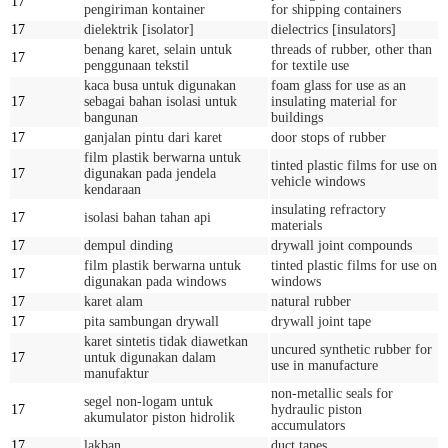
17
pengiriman kontainer
for shipping containers
17
dielektrik [isolator]
dielectrics [insulators]
benang karet, selain untuk
threads of rubber, other than
17
penggunaan tekstil
for textile use
kaca busa untuk digunakan
foam glass for use as an
17
sebagai bahan isolasi untuk
insulating material for
bangunan
buildings
17
ganjalan pintu dari karet
door stops of rubber
film plastik berwarna untuk
tinted plastic films for use on
17
digunakan pada jendela
vehicle windows
kendaraan
insulating refractory
17
isolasi bahan tahan api
materials
17
dempul dinding
drywall joint compounds
film plastik berwarna untuk
tinted plastic films for use on
17
digunakan pada windows
windows
17
karet alam
natural rubber
17
pita sambungan drywall
drywall joint tape
karet sintetis tidak diawetkan
uncured synthetic rubber for
17
untuk digunakan dalam
use in manufacture
manufaktur
non-metallic seals for
segel non-logam untuk
17
hydraulic piston
akumulator piston hidrolik
accumulators
17
lakban
duct tapes