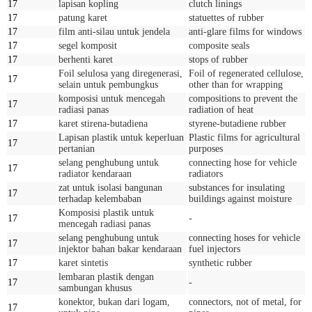
17
lapisan kopling
clutch linings
17
patung karet
statuettes of rubber
17
film anti-silau untuk jendela
anti-glare films for windows
17
segel komposit
composite seals
17
berhenti karet
stops of rubber
Foil selulosa yang diregenerasi,
Foil of regenerated cellulose,
17
selain untuk pembungkus
other than for wrapping
komposisi untuk mencegah
compositions to prevent the
17
radiasi panas
radiation of heat
17
karet stirena-butadiena
styrene-butadiene rubber
Lapisan plastik untuk keperluan
Plastic films for agricultural
17
pertanian
purposes
selang penghubung untuk
connecting hose for vehicle
17
radiator kendaraan
radiators
zat untuk isolasi bangunan
substances for insulating
17
terhadap kelembaban
buildings against moisture
Komposisi plastik untuk
17
-
mencegah radiasi panas
selang penghubung untuk
connecting hoses for vehicle
17
injektor bahan bakar kendaraan
fuel injectors
17
karet sintetis
synthetic rubber
lembaran plastik dengan
17
-
sambungan khusus
konektor, bukan dari logam,
connectors, not of metal, for
17