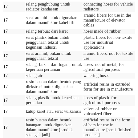
selang penghubung untuk
connecting hoses for vehicle
17
radiator kendaraan
radiators
aramid fibers for use in the
serat aramid untuk digunakan
17
manufacture of elevator
dalam manufaktur kabel lift
cables
17
selang terbuat dari karet
hoses made of rubber
serat plastik bukan untuk
plastic fibers for non-textile
17
penggunaan tekstil untuk
use for industrial
kegunaan industri
applications
serat aramid, bukan untuk
aramid fibers, not for textile
17
penggunaan tekstil
use
selang, bukan dari logam, untuk
hoses, not of metal, for
17
keperluan pertanian
agricultural purposes
17
selang air
watering hoses
resin buatan dalam bentuk yang
artificial resins in extruded
17
diekstrusi untuk digunakan
form for use in manufacture
dalam manufaktur
selang plastik untuk keperluan
hoses of plastic for
17
pertanian
agricultural purposes
valves of rubber or
17
katup karet atau serat vulkanisir
vulcanized fiber
resin buatan dalam bentuk
artificial resins in the form
batangan untuk digunakan
of bars for use in
17
dalam manufaktur [produk
manufacture [semi-finished
setengah jadi]
products]