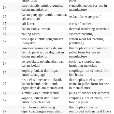
untuk pipa
pipes
karet sintetis untuk digunakan
synthetic rubber for use in
17
dalam manufaktur
manufacture
bahan penyegel untuk membuat
17
sealant for waterproof
tahan/anti air
17
tali karet
cords of rubber
17
bahan isolasi termal
thermal insulating materials
17
paking asbes
asbestos packing
wol kapas untuk pengemasan
cotton wool for packing
17
[penyekat]
[caulking]
senyawa termoplastik dalam
thermoplastic compounds in
17
bentuk pelet untuk digunakan
pellet form for use in
dalam manufaktur
manufacture
pengepakan, penghentian dan
packing, stopping and
17
bahan isolasi
insulating materials
kopling, bukan dari logam,
couplings, not of metal, for
17
untuk selang api
fire hoses
resin elastomer termoplastik
thermoplastic elastomer
17
dalam bentuk pelet untuk
resins in pellet form for use
digunakan dalam manufaktur
in manufacture
17
sumbat karet untuk mandi
plugs of rubber for showers
kopling, bukan dari logam,
couplings, not of metal, for
17
untuk pipa fleksibel
flexible pipes
resin termoplastik yang
thermoplastic resins
17
diperkuat dengan serat alami
reinforced with natural fibers