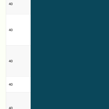
40
kapsul
aluminium
aluminium
capsules
Jasa-jasa untuk
Services for the
pengolahan
treatment of oil,
40
minyak,
lubricants and
pelumas dan
gas
gas
aplikasi
application of
pelapisan
coatings using
40
menggunakan
vacuum
teknik deposisi
deposition
vakum
techniques
photographic
40
pencetakan foto
printing
memberikan
providing
informasi
information
40
terkait layanan
relating to