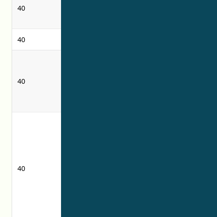
40
selesai untuk
finishes to
pakaian
clothing
40
klise foto
photogravure
providing
memberikan
information
informasi
40
relating to
terkait layanan
photogravure
foto-foto
services
Jasa
pengolahan
barang
tambang batu,
pasir, tanah,
40
-
tanah liat, batu
hias, batu
bangunan, batu
kapur atau batu
gamping, kerikil