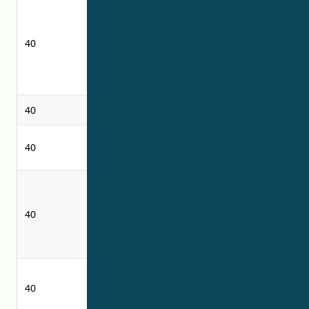
memperbesar
photographic
foto dan
enlarging and
memberikan
40
providing
informasi yang
information
berkaitan
relating thereto
dengannya
40
quilting
quilting
Produksi
Refining
40
penyulingan
production
aplikasi
application of
pelapisan
coatings using
40
menggunakan
chemical vapor
teknik deposisi
deposition
uap kimia
techniques
photographic
pengembangan
40
film
film fotografi
development