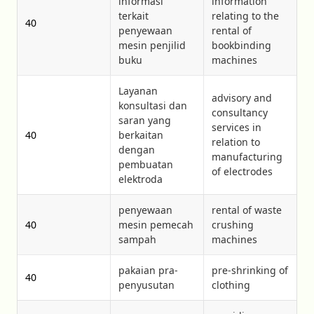
informasi
information
terkait
relating to the
40
penyewaan
rental of
mesin penjilid
bookbinding
buku
machines
Layanan
advisory and
konsultasi dan
consultancy
saran yang
services in
40
berkaitan
relation to
dengan
manufacturing
pembuatan
of electrodes
elektroda
penyewaan
rental of waste
40
mesin pemecah
crushing
sampah
machines
pakaian pra-
pre-shrinking of
40
penyusutan
clothing