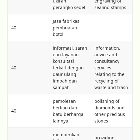
ukiran
engraving of
perangko segel
sealing stamps
Jasa fabrikasi
40
pembuatan
-
botol
informasi, saran
information,
dan layanan
advice and
konsultasi
consultancy
40
terkait dengan
services
daur ulang
relating to the
limbah dan
recycling of
sampah
waste and trash
pemolesan
polishing of
berlian dan
diamonds and
40
batu berharga
other precious
lainnya
stones
memberikan
providing