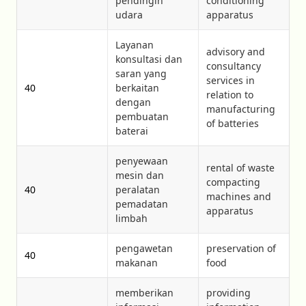
pendingin
conditioning
udara
apparatus
Layanan
advisory and
konsultasi dan
consultancy
saran yang
services in
40
berkaitan
relation to
dengan
manufacturing
pembuatan
of batteries
baterai
penyewaan
rental of waste
mesin dan
compacting
40
peralatan
machines and
pemadatan
apparatus
limbah
pengawetan
preservation of
40
makanan
food
memberikan
providing