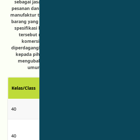
sebagai jasa hanya jika dilakukan untuk memenuhi
pesanan dan spesifikasi orang lain. Jika produksi atau
manufaktur tidak dilakukan untuk memenuhi pesanan
barang yang memenuhi kebutuhan, persyaratan, atau
spesifikasi khusus pelanggan, maka umumnya jasa
tersebut merupakan tambahan untuk kegiatan
komersial utama pembuat atau barang yang
diperdagangkan. Jika substansi atau objek dipasarkan
kepada pihak ketiga oleh orang yang memproses,
mengubah, atau memproduksinya, maka hal ini
umumnya tidak dianggap sebagai jasa.
Produk Barang
Goods or
Kelas/Class
atau Jasa
Services
penghilang bau
40
air deodorizing
udara
perawatan
permanent-
pakaian
40
press treatment
permanen-