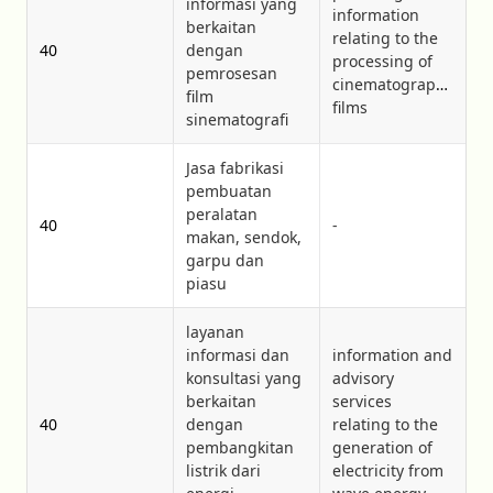
informasi yang
information
berkaitan
relating to the
40
dengan
processing of
pemrosesan
cinematographic
film
films
sinematografi
Jasa fabrikasi
pembuatan
peralatan
40
-
makan, sendok,
garpu dan
piasu
layanan
informasi dan
information and
konsultasi yang
advisory
berkaitan
services
40
dengan
relating to the
pembangkitan
generation of
listrik dari
electricity from