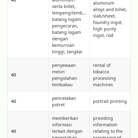
aluminum
serta billet,
alloys and billet,
lempeng/lembar,
slab/sheet,
batang logam
foundry ingot,
pengecoran,
high purity
batang logam
ingot, rod
dengan
kemurnian
tinggi, tangkai
penyewaan
rental of
mesin
tobacco
40
pengolahan
processing
tembakau
machines
pencetakan
40
portrait printing
potret
memberikan
providing
informasi
information
40
terkait dengan
relating to the
pengolahan
processing of