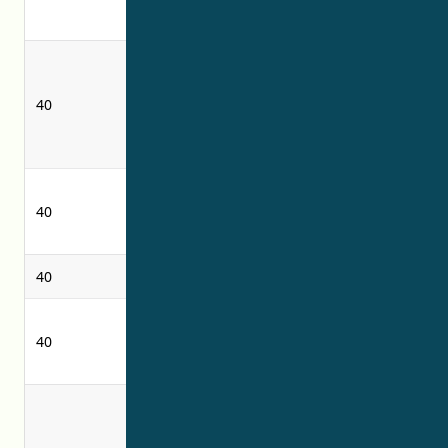
of clothing
tekan
rental of
penyewaan
chemical
mesin dan
40
processing
peralatan
machines and
pengolah kimia
apparatus
Jasa industri
40
obat dan hasil-
-
hasil farmasi
40
penyegar udara
air freshening
perawatan kain
permanent-
40
permanen-
press treatment
tekan
of fabrics
penyewaan
rental of
mesin dan
chemical