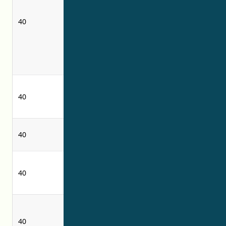
peralatan
processing
pengolah kimia
machines and
40
dan
apparatus and
menyediakan
providing
informasi yang
information
berkaitan
relating thereto
dengannya
pabrik
40
pembuatan
-
kaos (pakaian)
pemurnian
40
air purification
udara
perawatan
permanent-
40
permanen
press treatment
terhadap tekstil
of textiles
penyewaan
rental of cooling
peralatan dan
40
appliances and