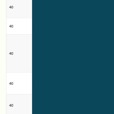
anti-microbial
perawatan anti-
40
treatment of
mikroba karpet
carpets
layanan
photocomposing
40
fotokopi
services
memberikan
informasi yang
providing
berkaitan
information
40
dengan
relating to
pengerjaan
woodworking
kayu
Jasa pabrikasi
40
pembuatan
-
peralatan medis
perawatan
anti-microbial
40
pakaian anti-
treatment of
mikroba
clothing