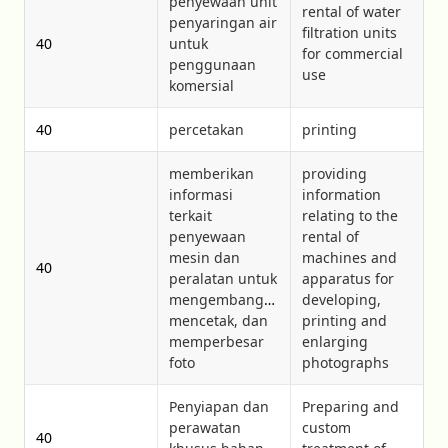
penyewaan unit
rental of water
penyaringan air
filtration units
40
untuk
for commercial
penggunaan
use
komersial
40
percetakan
printing
memberikan
providing
informasi
information
terkait
relating to the
penyewaan
rental of
mesin dan
machines and
40
peralatan untuk
apparatus for
mengembangkan,
developing,
mencetak, dan
printing and
memperbesar
enlarging
foto
photographs
Penyiapan dan
Preparing and
perawatan
custom
40