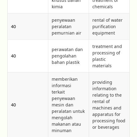
khusus bahan
treatment of
kimia
chemicals
penyewaan
rental of water
40
peralatan
purification
pemurnian air
equipment
treatment and
perawatan dan
processing of
40
pengolahan
plastic
bahan plastik
materials
memberikan
providing
informasi
information
terkait
relating to the
penyewaan
rental of
40
mesin dan
machines and
peralatan untuk
apparatus for
mengolah
processing food
makanan atau
or beverages
minuman