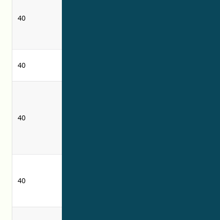
aplikasi pelapis
wear-resistant
tahan aus pada
40
coatings on
logam dan
metals and
plastik
plastics
photographic
40
reproduksi foto
reproduction
providing
memberikan
information
informasi
relating to
40
terkait layanan
photographic
pencetakan foto
printing
services
Jasa pembuatan
pintu, kusen,
40
-
jendela dari pvc
dan logam
menerapkan
applying