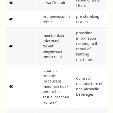
rental of water
40
sewa filter air
filters
pra-penyusutan
pre-shrinking of
40
tekstil
textiles
providing
memberikan
information
informasi
relating to the
40
terkait
rental of
penyewaan
knitting
mesin rajut
machines
Layanan
produksi
Contract
(produsen)
manufacture of
40
minuman tidak
non-alcoholic
beralkohol
beverages
sesuai pesanan
(kontrak)