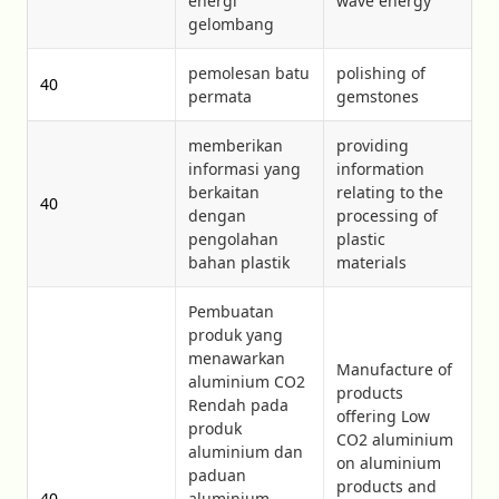
energi
wave energy
gelombang
pemolesan batu
polishing of
40
permata
gemstones
memberikan
providing
informasi yang
information
berkaitan
relating to the
40
dengan
processing of
pengolahan
plastic
bahan plastik
materials
Pembuatan
produk yang
menawarkan
Manufacture of
aluminium CO2
products
Rendah pada
offering Low
produk
CO2 aluminium
aluminium dan
on aluminium
paduan
products and
40
aluminium