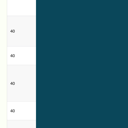
information
berkaitan
relating thereto
dengannya
daur ulang
recycling for
untuk tujuan
carbon
40
penyeimbangan
offsetting
karbon
purposes
Ekstraksi
Extraction of
40
mineral
minerals
aplikasi pelapis
application of
menggunakan
coatings using
40
teknik
thermal plasma
penyemprotan
spraying
plasma termal
techniques
pelestarian
photographic
40
fotografi
preservation
daur ulang
recycling of