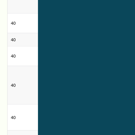
instalasi
installations
pendingin
jasa pembuatan
40
-
pakaian dalam
40
anil
annealing
pencairan gas
petroleum gas
40
minyak bumi
liquefaction
providing
memberikan
information
informasi
40
relating to
terkait layanan
water treating
pengolahan air
services
Jasa pabrikasi
40
pembuatan alat
-
laboratorium