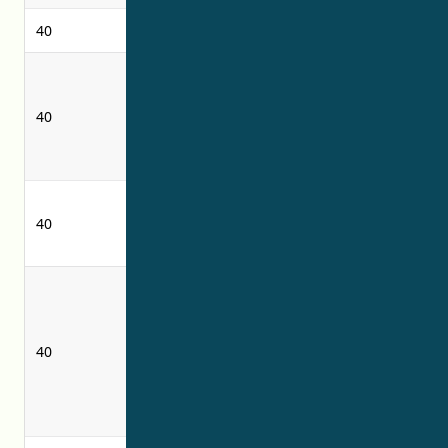
40
fotofinishing
photofinishing
memberikan
providing
informasi
material
40
perawatan
treatment
material melalui
information via
situs web
a web site
Jasa-jasa
Petrochemical
40
produksi
manufacturing
petrokimia
services
application of
aplikasi pelapis
coatings using
menggunakan
chemical,
proses kimia,
40
mechanical,
mekanik, termal
thermal or
atau
thermomechanical
termomekanis
processes