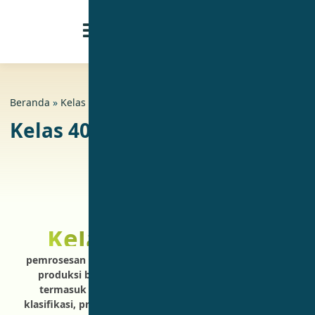
Beranda
»
Kelas Merek
»
Kelas 40 terkait Daur Ulang
Kelas 40 terkait Daur Ulang
Kelas 40
jasa yang diberikan oleh
pemrosesan mekanis atau kimiawi, transformasi atau
produksi benda atau zat anorganik atau organik,
termasuk jasa pembuatan khusus. Untuk tujuan
klasifikasi, produksi atau pembuatan barang dianggap