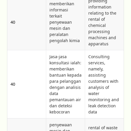
providing
memberikan
information
informasi
relating to the
terkait
rental of
40
penyewaan
chemical
mesin dan
processing
peralatan
machines and
pengolah kimia
apparatus
Jasa-jasa
Consulting
konsultasi ialah:
services,
memberikan
namely,
bantuan kepada
assisting
para pelanggan
customers with
40
dengan analisis
analysis of
data
water
pemantauan air
monitoring and
dan deteksi
leak detection
kebocoran
data
penyewaan
rental of waste
mesin dan