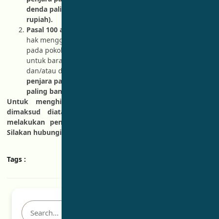
denda paling banyak Rp2.000.000.000,00 (dua miliar
rupiah).
Pasal 100 ayat (2)
: Setiap Orang yang dengan tanpa
hak menggunakan Merek yang mempunyai persamaan
pada pokoknya dengan Merek terdaftar milik pihak lain
untuk barang dan/atau jasa sejenis yang diproduksi
dan/atau diperdagangkan,
dipidana dengan pidana
penjara paling lama 4 (empat) tahun dan/atau denda
paling banyak Rp2.000.000.000,00 (dua miliar rupiah).
Untuk menghindari upaya-upaya pidana sebagaimana
dimaksud diatas, maka kami siap membantu untuk
melakukan pengecekan dan mendaftarkan merek anda.
Silakan hubungi tim patenku.id
Tags :