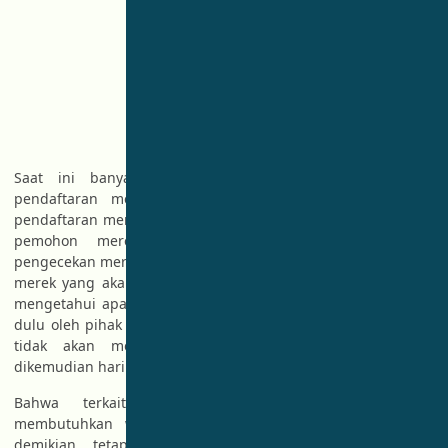
Saat ini banyak pihak yang menyepelekan persoalan
pendaftaran merek, sehingga saat proses permohonan
pendaftaran merek tidak dilakukan dengan hati-hati, dimana
pemohon merek (orang/perusahaan) tidak melakukan
pengecekan merek terlebih dahulu untuk memastikan apakah
merek yang akan didaftarakan aman atau tidak, yaitu untuk
mengetahui apakah merek tersebut sudah didaftarkan lebih
dulu oleh pihak lain atau belum, sehingga dengan demikian
tidak akan menimbulkan konsekuensi hukum apapun
dikemudian hari.
Bahwa terkait pengecekan merek sendiri hanya
membutuhkan waktu beberapa menit, namun walaupun
demikian tetap dibutuhkan kemampuan analisa dan