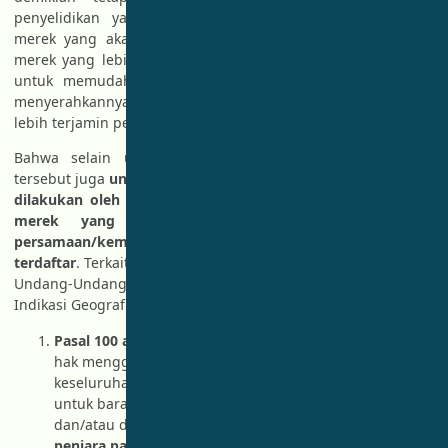
penyelidikan yang mumpuni untuk menentukan apakah
merek yang akan didaftarkan memiliki persamaan dengan
merek yang lebih dulu terdaftar atau tidak. Oleh karenanya
untuk memudahkan maka tidak sedikit orang/perusahaan
menyerahkannya kepada konsultan Kekayaan Intelektual agar
lebih terjamin permohonan merek yang akan dilakukan.
Bahwa selain untuk menjamin permohonan merek, hal
tersebut juga
untuk menghindari adanya upaya pidana yang
dilakukan oleh pemilik merek terdaftar kepada pemohon
merek yang baru mengajukan namun memiliki
persamaan/kemiripan dengan merek yang lebih dulu
terdaftar
. Terkait hal ini juga dengan tegas disebutkan dalam
Undang-Undang Nomor 20 tahun 2016 tentang Merek dan
Indikasi Geografis, yaitu :
Pasal 100 ayat (1)
: Setiap Orang yang dengan tanpa
hak menggunakan Merek yang sama pada
keseluruhannya dengan Merek terdaftar milik pihak lain
untuk barang dan/atau jasa sejenis yang diproduksi
dan/atau diperdagangkan,
dipidana dengan pidana
penjara paling lama 5 (lima) tahun dan/atau pidana