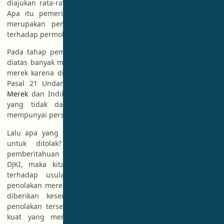
diajukan rata-rata bermasalah saat pemeriksaan substantif.
Apa itu pemeriksaan substantif ? Pemeriksaan substantif
merupakan pemeriksaan yang dilakukan oleh Pemeriksa
terhadap permohonan
pendaftaran merek
.
Pada tahap pemeriksaan substantif sebagaimana dimaksud
diatas banyak merek diusulkan untuk ditolak oleh pemeriksa
merek karena dianggap bertentangan dengan Pasal 20 dan
Pasal 21 Undang-Undang Nomor
20 Tahun 2016 tentang
Merek
dan Indikasi Geografis yang mengatur terkait merek
yang tidak dapat didaftar dan merek ditolak karena
mempunyai persamaan pada pokoknya atau keseluruhannya.
Lalu apa yang harus dilakukan jika merek kita “diusulkan”
untuk ditolak? jawabannya setelah menerima surat
pemberitahuan usulan penolakan pendaftaran merek dari
DJKI, maka kita dapat memberikan tanggapan/keberatan
terhadap usulan penolakan tersebut, karena “usulan”
penolakan merek yang disampaikan belum final. artinya kita
diberikan kesempatan untuk menanggapi atas usulan
penolakan tersebut dengan dalil-dalil dan bukti-bukti yang
kuat yang menjelaskan bahwa merek kita layak untuk