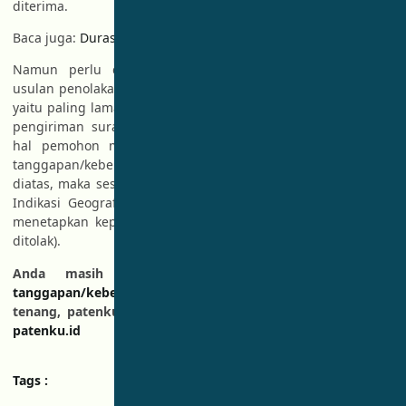
diterima.
Baca juga:
Durasi Berlaku merek yang sudah di daftarkan
Namun perlu di ingat, surat tanggapan/keberatan atas
usulan penolakan merek memiliki batas waktu pengajuannya,
yaitu paling lama 30 (tiga puluh) hari terhitung sejak tanggal
pengiriman surat pemberitahuan usulan penolakan. Dalam
hal pemohon merek atau kuasanya tidak menyampaikan
tanggapan/keberatan dalam jangka waktu yang ditentukan
diatas, maka sesuai ketentuan Pasal 24 ayat 4 UU Merek dan
Indikasi Geografis, Direktorat Jenderal Kekayaan Intelektual
menetapkan keputusan usulan penolakan (merek permanen
ditolak).
Anda masih bingung bagaimana cara membuat
tanggapan/keberatan atas usulan penolakan merek
?
tenang, patenku.id siap membantu anda.
Segera hubungi
patenku.id
Tags :