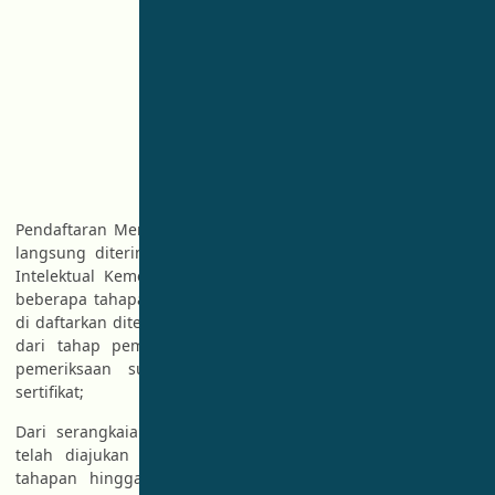
Pendaftaran Merek yang kita lakukan tidak serta merta akan
langsung diterima oleh pemeriksa merek (Ditjen Kekayaan
Intelektual Kementerian Hukum dan HAM). Setidaknya ada
beberapa tahapan yang harus dilewati sebelum merek yang
di daftarkan diterima atau diberikan sertifikat merek. Dimulai
dari tahap pemeriksaan formalitas, pengumuman merek,
pemeriksaan substantif, merek didaftar dan diberikan
sertifikat;
Dari serangkaian tahapan diatas, kebanyakan merek yang
telah diajukan ke DJKI gagal atau tidak dapat melewati
tahapan hingga finish. Hal ini dikarenakan merek yang